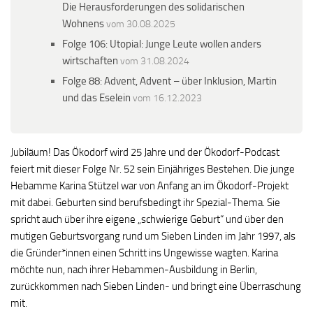
Die Herausforderungen des solidarischen
Wohnens
vom 30.08.2025
Folge 106: Utopial: Junge Leute wollen anders
wirtschaften
vom 31.08.2024
Folge 88: Advent, Advent – über Inklusion, Martin
und das Eselein
vom 16.12.2023
Jubiläum! Das Ökodorf wird 25 Jahre und der Ökodorf-Podcast
feiert mit dieser Folge Nr. 52 sein Einjähriges Bestehen. Die junge
Hebamme Karina Stützel war von Anfang an im Ökodorf-Projekt
mit dabei. Geburten sind berufsbedingt ihr Spezial-Thema. Sie
spricht auch über ihre eigene „schwierige Geburt“ und über den
mutigen Geburtsvorgang rund um Sieben Linden im Jahr 1997, als
die Gründer*innen einen Schritt ins Ungewisse wagten. Karina
möchte nun, nach ihrer Hebammen-Ausbildung in Berlin,
zurückkommen nach Sieben Linden- und bringt eine Überraschung
mit.