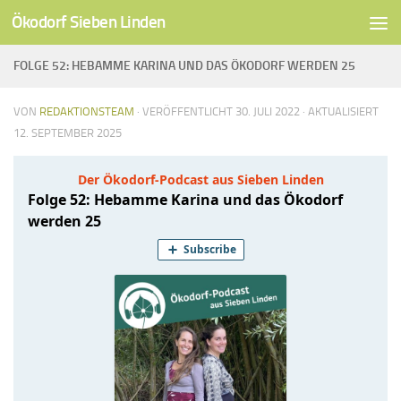
Ökodorf Sieben Linden
Unter dem Inhalt
FOLGE 52: HEBAMME KARINA UND DAS ÖKODORF WERDEN 25
VON
REDAKTIONSTEAM
· VERÖFFENTLICHT
30. JULI 2022
· AKTUALISIERT
12. SEPTEMBER 2025