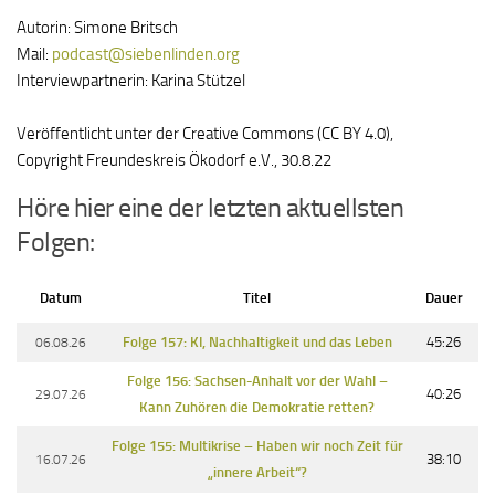
Autorin: Simone Britsch
Mail:
podcast@siebenlinden.org
Interviewpartnerin: Karina Stützel
Veröffentlicht unter der Creative Commons (CC BY 4.0),
Copyright Freundeskreis Ökodorf e.V., 30.8.22
Höre hier eine der letzten aktuellsten
Folgen:
Datum
Titel
Dauer
06.08.26
Folge 157: KI, Nachhaltigkeit und das Leben
45:26
Folge 156: Sachsen-Anhalt vor der Wahl –
29.07.26
40:26
Kann Zuhören die Demokratie retten?
Folge 155: Multikrise – Haben wir noch Zeit für
16.07.26
38:10
„innere Arbeit“?