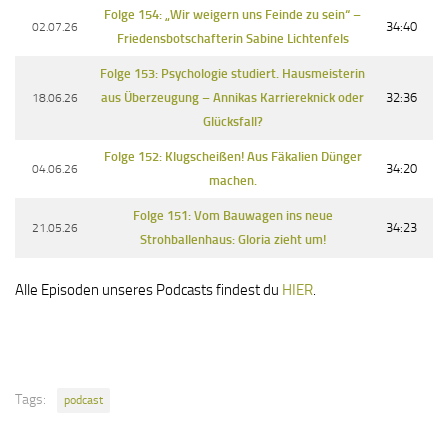
Folge 154: „Wir weigern uns Feinde zu sein“ –
02.07.26
34:40
Friedensbotschafterin Sabine Lichtenfels
Folge 153: Psychologie studiert. Hausmeisterin
18.06.26
aus Überzeugung – Annikas Karriereknick oder
32:36
Glücksfall?
Folge 152: Klugscheißen! Aus Fäkalien Dünger
04.06.26
34:20
machen.
Folge 151: Vom Bauwagen ins neue
21.05.26
34:23
Strohballenhaus: Gloria zieht um!
Alle Episoden unseres Podcasts findest du
HIER
.
Tags:
podcast