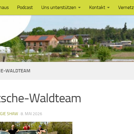
haus
Podcast
Uns unterstützen
Kontakt
Vernet
HE-WALDTEAM
itsche-Waldteam
GIE SHAW
·
8. MAI 2026