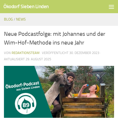
Ökodorf Sieben Linden
Unter dem Inhalt
BLOG
/
NEWS
Neue Podcastfolge: mit Johannes und der
Wim-Hof-Methode ins neue Jahr
VON
REDAKTIONSTEAM
· VERÖFFENTLICHT
30. DEZEMBER 2023
·
AKTUALISIERT
29. AUGUST 2025