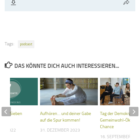
Tags:
podcast
DAS KÖNNTE DICH AUCH INTERESSIEREN...
lights Sieben
Aufhören… und deiner Gabe
Tag der Demokratie 15
auf die Spur kommen!
Gemeinwohl-Ökonomi
Chance
UAR 2022
31. DEZEMBER 2023
16. SEPTEMBER 202