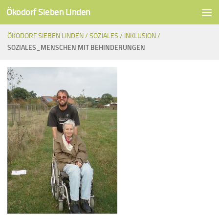
Ökodorf Sieben Linden
Unter dem Inhalt
ÖKODORF SIEBEN LINDEN /
SOZIALES /
INKLUSION /
SOZIALES_MENSCHEN MIT BEHINDERUNGEN