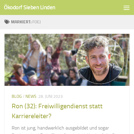
Ökodorf Sieben Linden
Unter dem Inhalt
MARKIERT:
FOEJ
BLOG
/
NEWS
28. JUNI 2023
Ron (32): Freiwilligendienst statt
Karriereleiter?
Ron ist jung, handwerklich ausgebildet und sogar