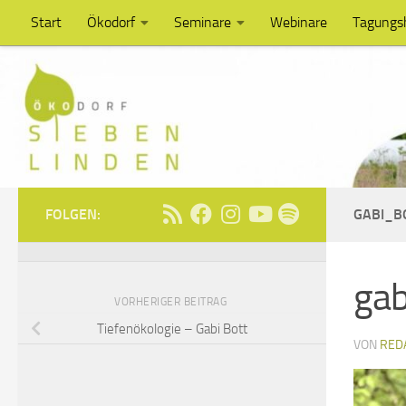
Start
Ökodorf
Seminare
Webinare
Tagungs
Unter dem Inhalt
FOLGEN:
GABI_B
gab
VORHERIGER BEITRAG
Tiefenökologie – Gabi Bott
VON
RED