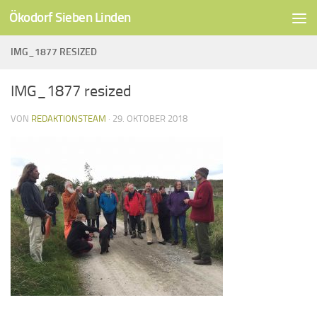
Ökodorf Sieben Linden
Unter dem Inhalt
IMG_1877 RESIZED
IMG_1877 resized
VON
REDAKTIONSTEAM
·
29. OKTOBER 2018