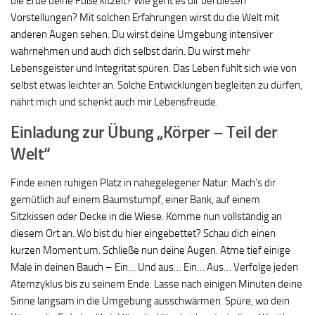
die Erde deine Füße kitzelt? Wie geht es dir bei diesen
Vorstellungen? Mit solchen Erfahrungen wirst du die Welt mit
anderen Augen sehen. Du wirst deine Umgebung intensiver
wahrnehmen und auch dich selbst darin. Du wirst mehr
Lebensgeister und Integrität spüren. Das Leben fühlt sich wie von
selbst etwas leichter an. Solche Entwicklungen begleiten zu dürfen,
nährt mich und schenkt auch mir Lebensfreude.
Einladung zur Übung „Körper – Teil der
Welt“
Finde einen ruhigen Platz in nahegelegener Natur. Mach’s dir
gemütlich auf einem Baumstumpf, einer Bank, auf einem
Sitzkissen oder Decke in die Wiese. Komme nun vollständig an
diesem Ort an. Wo bist du hier eingebettet? Schau dich einen
kurzen Moment um. Schließe nun deine Augen. Atme tief einige
Male in deinen Bauch – Ein… Und aus… Ein… Aus… Verfolge jeden
Atemzyklus bis zu seinem Ende. Lasse nach einigen Minuten deine
Sinne langsam in die Umgebung ausschwärmen. Spüre, wo dein