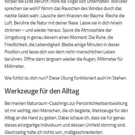
Körper die Erde berührt. Höre die Vögel sich unterhalten. Worüber
sprechen sie wohl? Nimm das Rauschen des Windes durch das
nackte Geäst wahr. Lausche dem Knarzen der Bäume. Rieche die
Luft. Berühre die Natur mit deiner Nase. Lasse sie in dich hinein
strömen – und wieder heraus. Spüre die Atmosphäre der
Umgebung in genau diesem einen Moment: Die Ruhe, die
Friedlichkeit, die Lebendigkeit. Bleibe einige Minuten in dieser
Position und lasse dich von dem nicht-menschlichen Leben
berühren. Öffne dann langsam wieder die Augen, Millimeter für
Millimeter.
Wie fühlst du dich nun? Diese Übung funktioniert auch im Stehen.
Werkzeuge für den Alltag
Bei meinen Naturraum-Coachings zur Persönlichkeitsentwicklung
ist mir wichtig, den Menschen, die ich begleite, Werkzeuge für den
Alltag an die Hand zu geben. Dabei schaue ich, dass sie für genau
dieses einzigartige Individuum und dessen Umfeld stimmig sind.
Gleichzeitig halte ich nichts von „maßgeschneiderten