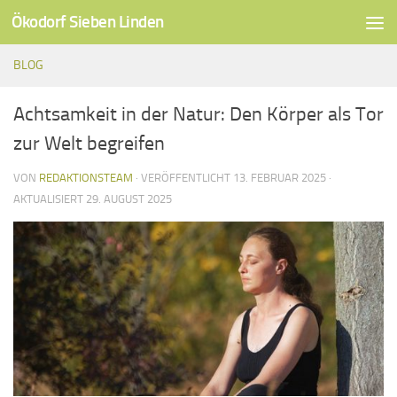
Ökodorf Sieben Linden
Unter dem Inhalt
BLOG
Achtsamkeit in der Natur: Den Körper als Tor
zur Welt begreifen
VON
REDAKTIONSTEAM
· VERÖFFENTLICHT
13. FEBRUAR 2025
·
AKTUALISIERT
29. AUGUST 2025