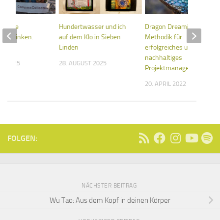
t keine
Hundertwasser und ich
Dragon Dreaming: Die
 ertrinken.
auf dem Klo in Sieben
Methodik für
Linden
erfolgreiches und
nachhaltiges
ST 2025
28. AUGUST 2025
Projektmanagement
20. APRIL 2022
FOLGEN:
NÄCHSTER BEITRAG
Wu Tao: Aus dem Kopf in deinen Körper