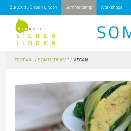
Zurück zu Sieben Linden
Sommercamp
Workshops
Unter dem Inhalt
FESTIVAL /
SOMMERCAMP /
VEGAN