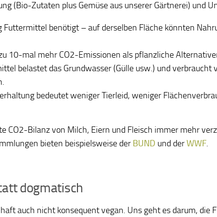
gung (Bio-Zutaten plus Gemüse aus unserer Gärtnerei) und Un
g Futtermittel benötigt – auf derselben Fläche könnten Nahr
s zu 10-mal mehr CO2-Emissionen als pflanzliche Alternative
ittel belastet das Grundwasser (Gülle usw.) und verbraucht v
n.
erhaltung bedeutet weniger Tierleid, weniger Flächenverbr
hte CO2-Bilanz von Milch, Eiern und Fleisch immer mehr ver
Sammlungen bieten beispielsweise der
BUND
und der
WWF
.
tatt dogmatisch
haft auch nicht konsequent vegan. Uns geht es darum, die Fr