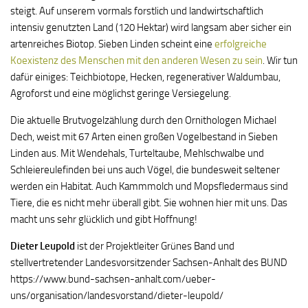
steigt. Auf unserem vormals forstlich und landwirtschaftlich
intensiv genutzten Land (120 Hektar) wird langsam aber sicher ein
artenreiches Biotop. Sieben Linden scheint eine
erfolgreiche
Koexistenz des Menschen mit den anderen Wesen zu sein
. Wir tun
dafür einiges: Teichbiotope, Hecken, regenerativer Waldumbau,
Agroforst und eine möglichst geringe Versiegelung.
Die aktuelle Brutvogelzählung durch den Ornithologen Michael
Dech, weist mit 67 Arten einen großen Vogelbestand in Sieben
Linden aus. Mit Wendehals, Turteltaube, Mehlschwalbe und
Schleiereulefinden bei uns auch Vögel, die bundesweit seltener
werden ein Habitat. Auch Kammmolch und Mopsfledermaus sind
Tiere, die es nicht mehr überall gibt. Sie wohnen hier mit uns. Das
macht uns sehr glücklich und gibt Hoffnung!
Dieter Leupold
ist der Projektleiter Grünes Band und
stellvertretender Landesvorsitzender Sachsen-Anhalt des BUND
https://www.bund-sachsen-anhalt.com/ueber-
uns/organisation/landesvorstand/dieter-leupold/