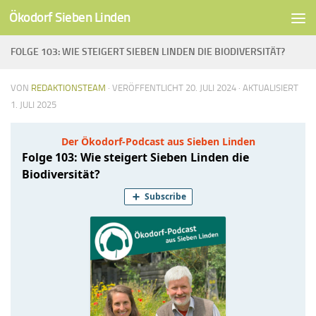
Ökodorf Sieben Linden
Unter dem Inhalt
FOLGE 103: WIE STEIGERT SIEBEN LINDEN DIE BIODIVERSITÄT?
VON
REDAKTIONSTEAM
· VERÖFFENTLICHT
20. JULI 2024
· AKTUALISIERT
1. JULI 2025