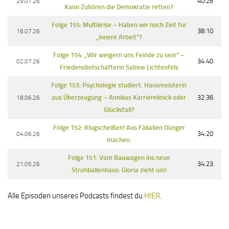
29.07.26
40:26
Kann Zuhören die Demokratie retten?
Folge 155: Multikrise – Haben wir noch Zeit für
16.07.26
38:10
„innere Arbeit“?
Folge 154: „Wir weigern uns Feinde zu sein“ –
02.07.26
34:40
Friedensbotschafterin Sabine Lichtenfels
Folge 153: Psychologie studiert. Hausmeisterin
18.06.26
aus Überzeugung – Annikas Karriereknick oder
32:36
Glücksfall?
Folge 152: Klugscheißen! Aus Fäkalien Dünger
04.06.26
34:20
machen.
Folge 151: Vom Bauwagen ins neue
21.05.26
34:23
Strohballenhaus: Gloria zieht um!
Alle Episoden unseres Podcasts findest du
HIER
.