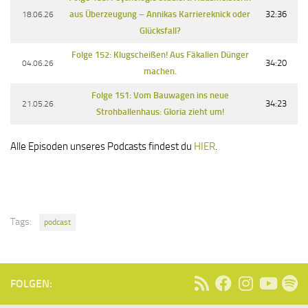
18.06.26
aus Überzeugung – Annikas Karriereknick oder
32:36
Glücksfall?
Folge 152: Klugscheißen! Aus Fäkalien Dünger
04.06.26
34:20
machen.
Folge 151: Vom Bauwagen ins neue
21.05.26
34:23
Strohballenhaus: Gloria zieht um!
Alle Episoden unseres Podcasts findest du
HIER
.
Tags:
podcast
FOLGEN: