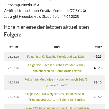
Interviewpartnerin: Mia L.
Veröffentlicht unter der Creative Commons (CC BY 4.0),
Copyright Freundeskreis Ökodorf e.V., 14.01.2023
Höre hier eine der letzten aktuellsten
Folgen:
Datum
Titel
Dauer
06.08.26
Folge 157: KI, Nachhaltigkeit und das Leben
45:26
Folge 156: Sachsen-Anhalt vor der Wahl –
29.07.26
40:26
Kann Zuhören die Demokratie retten?
Folge 155: Multikrise – Haben wir noch Zeit für
16.07.26
38:10
„innere Arbeit“?
Folge 154: „Wir weigern uns Feinde zu sein“ –
02.07.26
34:40
Friedensbotschafterin Sabine Lichtenfels
Folge 153: Psychologie studiert. Hausmeisterin