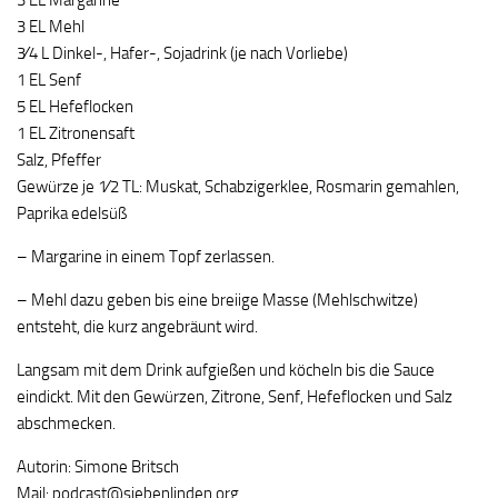
3 EL Margarine
3 EL Mehl
3⁄4 L Dinkel-, Hafer-, Sojadrink (je nach Vorliebe)
1 EL Senf
5 EL Hefeflocken
1 EL Zitronensaft
Salz, Pfeffer
Gewürze je 1⁄2 TL: Muskat, Schabzigerklee, Rosmarin gemahlen,
Paprika edelsüß
– Margarine in einem Topf zerlassen.
– Mehl dazu geben bis eine breiige Masse (Mehlschwitze)
entsteht, die kurz angebräunt wird.
Langsam mit dem Drink aufgießen und köcheln bis die Sauce
eindickt. Mit den Gewürzen, Zitrone, Senf, Hefeflocken und Salz
abschmecken.
Autorin: Simone Britsch
Mail: podcast@siebenlinden.org