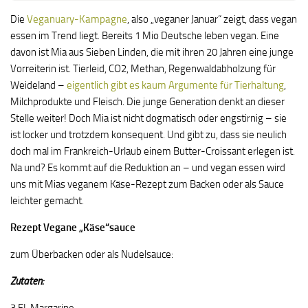
Die
Veganuary-Kampagne
, also „veganer Januar“ zeigt, dass vegan
essen im Trend liegt. Bereits 1 Mio Deutsche leben vegan. Eine
davon ist Mia aus Sieben Linden, die mit ihren 20 Jahren eine junge
Vorreiterin ist. Tierleid, CO2, Methan, Regenwaldabholzung für
Weideland –
eigentlich gibt es kaum Argumente für Tierhaltung
,
Milchprodukte und Fleisch. Die junge Generation denkt an dieser
Stelle weiter! Doch Mia ist nicht dogmatisch oder engstirnig – sie
ist locker und trotzdem konsequent. Und gibt zu, dass sie neulich
doch mal im Frankreich-Urlaub einem Butter-Croissant erlegen ist.
Na und? Es kommt auf die Reduktion an – und vegan essen wird
uns mit Mias veganem Käse-Rezept zum Backen oder als Sauce
leichter gemacht.
Rezept Vegane „Käse“sauce
zum Überbacken oder als Nudelsauce:
Zutaten: