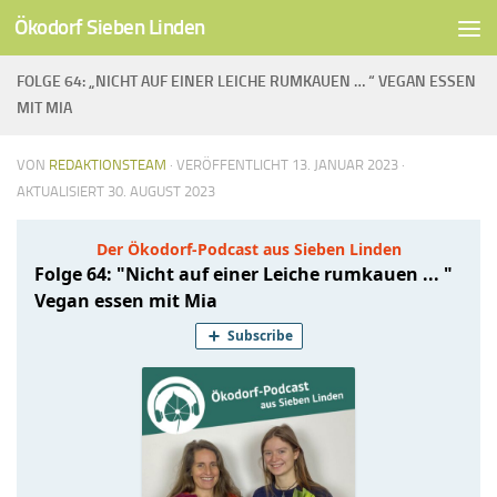
Ökodorf Sieben Linden
Unter dem Inhalt
FOLGE 64: „NICHT AUF EINER LEICHE RUMKAUEN … “ VEGAN ESSEN
MIT MIA
VON
REDAKTIONSTEAM
· VERÖFFENTLICHT
13. JANUAR 2023
·
AKTUALISIERT
30. AUGUST 2023