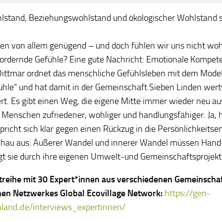
lstand, Beziehungswohlstand und ökologischer Wohlstand s
en von allem genügend – und doch fühlen wir uns nicht woh
ordernde Gefühle? Eine gute Nachricht: Emotionale Kompeten
Dittmar ordnet das menschliche Gefühlsleben mit dem Model
ühle“ und hat damit in der Gemeinschaft Sieben Linden wert
rt. Es gibt einen Weg, die eigene Mitte immer wieder neu au
Menschen zufriedener, wohliger und handlungsfähiger. Ja, 
spricht sich klar gegen einen Rückzug in die Persönlichkeitse
hau aus: Äußerer Wandel und innerer Wandel müssen Hand
gt sie durch ihre eigenen Umwelt-und Gemeinschaftsprojekt
reihe mit 30 Expert*innen aus verschiedenen Gemeinscha
hen Netzwerkes Global Ecovillage Network
:
https://gen-
land.de/interviews_expertinnen/