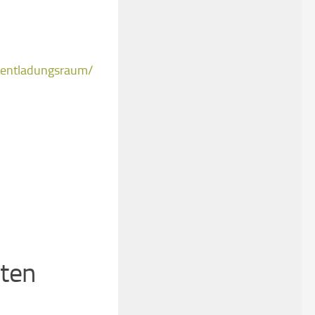
e-entladungsraum/
sten