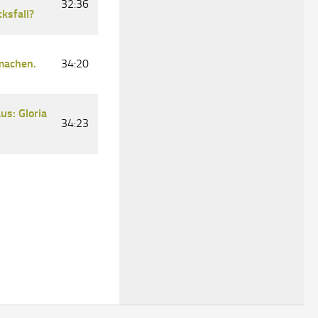
32:36
ksfall?
machen.
34:20
s: Gloria
34:23