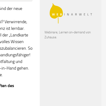
ind der neue
l? Verwirrende,
z ist lernbar.
Webinare, Lernen on-demand von
l der „Landkarte
Zuhause.
volles Wissen
szubalancieren. So
handlungsfähiger!
ntfaltung und
-in-Hand gehen.
e.
ften
des