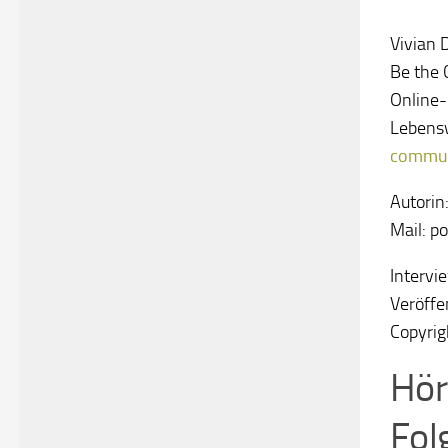
Vivian 
Be the 
Online
Lebens
commun
Autorin
Mail: p
Intervi
Veröffe
Copyrig
Hör
Fol