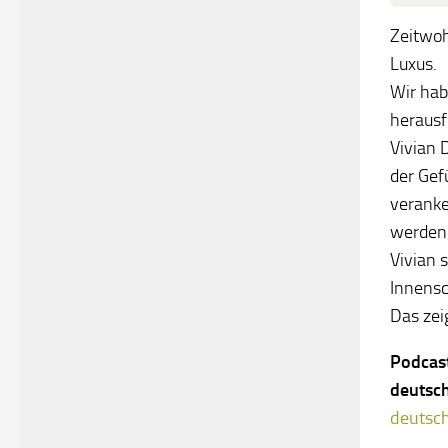
Zeitwoh
Luxus.
Wir hab
herausf
Vivian 
der Gef
veranke
werden 
Vivian 
Innensc
Das zei
Podcast
deutsc
deutsch