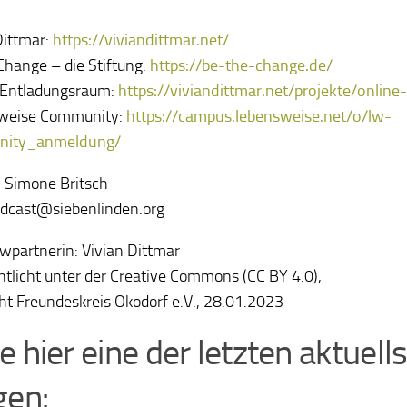
Dittmar:
https://viviandittmar.net/
Change – die Stiftung:
https://be-the-change.de/
-Entladungsraum:
https://viviandittmar.net/projekte/onlin
weise Community:
https://campus.lebensweise.net/o/lw-
ity_anmeldung/
: Simone Britsch
odcast@siebenlinden.org
ewpartnerin: Vivian Dittmar
ntlicht unter der Creative Commons (CC BY 4.0),
ht Freundeskreis Ökodorf e.V., 28.01.2023
e hier eine der letzten aktuell
gen: