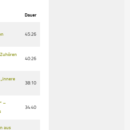
Dauer
en
45:26
 Zuhören
40:26
 „innere
38:10
“ –
34:40
s
in aus