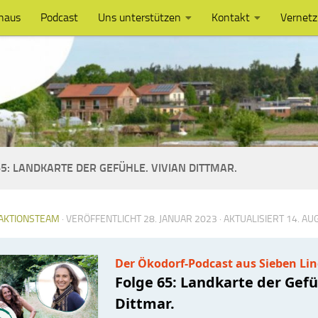
haus
Podcast
Uns unterstützen
Kontakt
Vernet
5: LANDKARTE DER GEFÜHLE. VIVIAN DITTMAR.
AKTIONSTEAM
· VERÖFFENTLICHT
28. JANUAR 2023
· AKTUALISIERT
14. AU