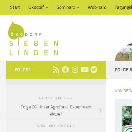
Start
Ökodorf
Seminare
Webinare
Tagungs
Unter dem Inhalt
FOLGEN:
FOLGE 6
VON
RED
NÄCHSTER BEITRAG
Folge 66: Unser Agroforst-Experiment
aktuell
VORHERIGER BEITRAG