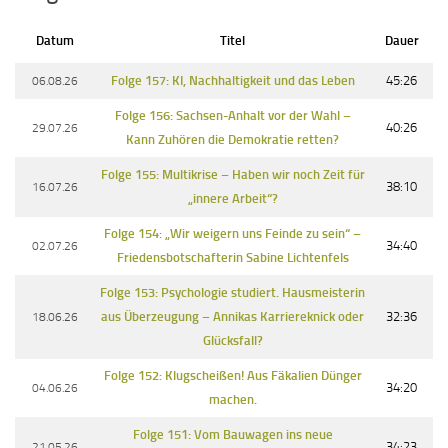
Datum
Titel
Dauer
06.08.26
Folge 157: KI, Nachhaltigkeit und das Leben
45:26
Folge 156: Sachsen-Anhalt vor der Wahl –
29.07.26
40:26
Kann Zuhören die Demokratie retten?
Folge 155: Multikrise – Haben wir noch Zeit für
16.07.26
38:10
„innere Arbeit“?
Folge 154: „Wir weigern uns Feinde zu sein“ –
02.07.26
34:40
Friedensbotschafterin Sabine Lichtenfels
Folge 153: Psychologie studiert. Hausmeisterin
18.06.26
aus Überzeugung – Annikas Karriereknick oder
32:36
Glücksfall?
Folge 152: Klugscheißen! Aus Fäkalien Dünger
04.06.26
34:20
machen.
Folge 151: Vom Bauwagen ins neue
21.05.26
34:23