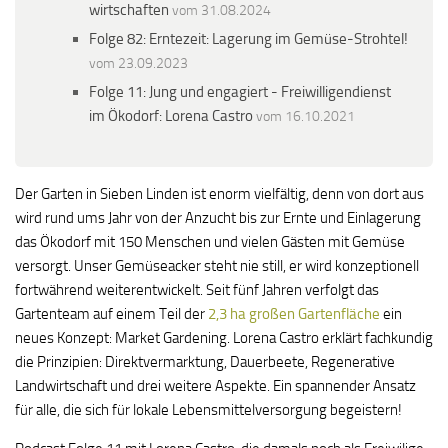
wirtschaften
vom 31.08.2024
Folge 82: Erntezeit: Lagerung im Gemüse-Strohtel!
vom 23.09.2023
Folge 11: Jung und engagiert - Freiwilligendienst
im Ökodorf: Lorena Castro
vom 16.10.2021
Der Garten in Sieben Linden ist enorm vielfältig, denn von dort aus
wird rund ums Jahr von der Anzucht bis zur Ernte und Einlagerung
das Ökodorf mit 150 Menschen und vielen Gästen mit Gemüse
versorgt. Unser Gemüseacker steht nie still, er wird konzeptionell
fortwährend weiterentwickelt. Seit fünf Jahren verfolgt das
Gartenteam auf einem Teil der
2,3 ha großen Gartenfläche
ein
neues Konzept: Market Gardening. Lorena Castro erklärt fachkundig
die Prinzipien: Direktvermarktung, Dauerbeete, Regenerative
Landwirtschaft und drei weitere Aspekte. Ein spannender Ansatz
für alle, die sich für lokale Lebensmittelversorgung begeistern!