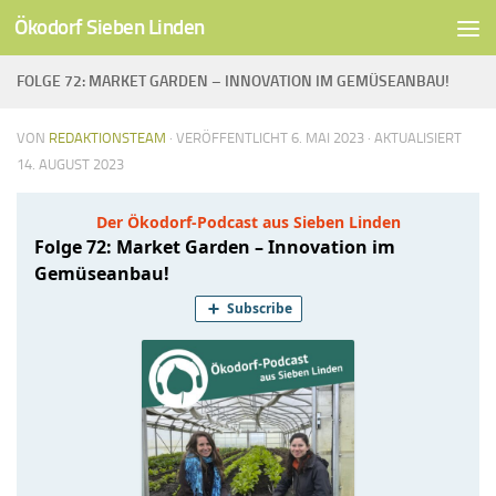
Ökodorf Sieben Linden
Unter dem Inhalt
FOLGE 72: MARKET GARDEN – INNOVATION IM GEMÜSEANBAU!
VON
REDAKTIONSTEAM
· VERÖFFENTLICHT
6. MAI 2023
· AKTUALISIERT
14. AUGUST 2023