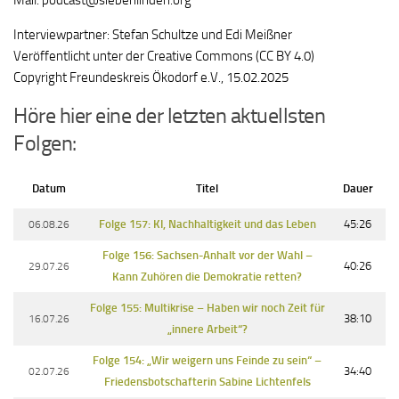
Mail: podcast@siebenlinden.org
Interviewpartner: Stefan Schultze und Edi Meißner
Veröffentlicht unter der Creative Commons (CC BY 4.0)
Copyright Freundeskreis Ökodorf e.V., 15.02.2025
Höre hier eine der letzten aktuellsten
Folgen:
Datum
Titel
Dauer
06.08.26
Folge 157: KI, Nachhaltigkeit und das Leben
45:26
Folge 156: Sachsen-Anhalt vor der Wahl –
29.07.26
40:26
Kann Zuhören die Demokratie retten?
Folge 155: Multikrise – Haben wir noch Zeit für
16.07.26
38:10
„innere Arbeit“?
Folge 154: „Wir weigern uns Feinde zu sein“ –
02.07.26
34:40
Friedensbotschafterin Sabine Lichtenfels