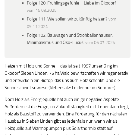
Folge 120: Frühlingsgefühle – Liebe im Ökodorf
vom 15.03.2025
Folge 111: Wie sollen wir zukünftig heizen?
vom
09.11.2024
Folge 102: Bauwagen und Strohballenhäuser:
Minimalismus und Öko-Luxus.
vom 06.07.2024
Heizen mit Holz und Sonne – das ist seit 1997 unser Ding im
Ökodorf Sieben Linden. 75 ha Wald bewirtschaften wir regenerativ
und entwickeln ein Biotop, das uns auch Holz schenkt. Und die
Sonne scheint sowieso (Nebensatz: Leider nur im Sommer)!
Doch Holz als Energiequelle hat auch einige negative Aspekte.
Außerdem ist die Frage, ob Zukunftsfähigkeit nicht eher darin liegt,
Holz als Baustoff zu verwenden. Eine Förderung für den nächsten
Hausbau in Sieben Linden gibt es jedenfalls nur, wenn wir als
Heizquelle auf Wärmepumpen plus Solarthermie statt auf