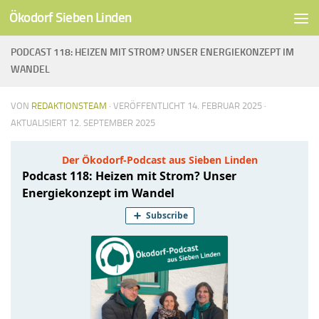
Ökodorf Sieben Linden
Unter dem Inhalt
PODCAST 118: HEIZEN MIT STROM? UNSER ENERGIEKONZEPT IM
WANDEL
VON
REDAKTIONSTEAM
· VERÖFFENTLICHT
14. FEBRUAR 2025
·
AKTUALISIERT
12. SEPTEMBER 2025