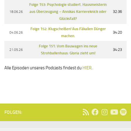
Folge 153: Psychologie studiert. Hausmeisterin
18.06.26
aus Überzeugung – Annikas Karriereknick oder
32:36
Glücksfall?
Folge 152: Klugscheißen! Aus Fäkalien Dünger
04.06.26
34:20
machen.
Folge 151: Vom Bauwagen ins neue
21.05.26
34:23
Strohballenhaus: Gloria zieht um!
Alle Episoden unseres Podcasts findest du
HIER
.
FOLGEN: