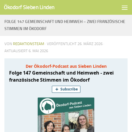
Ökodorf Sieben Linden
Unter dem Inhalt
FOLGE 147 GEMEINSCHAFT UND HEIMWEH – ZWEI FRANZÖSISCHE
STIMMEN IM ÖKODORF
VON
REDAKTIONSTEAM
· VERÖFFENTLICHT
26. MÄRZ 2026
·
AKTUALISIERT
6. MAI 2026