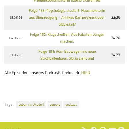
Friedensbotschafterin Sabine Lichtenfels
Folge 153: Psychologie studiert. Hausmeisterin
18.06.26
aus Überzeugung – Annikas Karriereknick oder
32:36
Glücksfall?
Folge 152: Klugscheißen! Aus Fäkalien Dünger
04.06.26
34:20
machen.
Folge 151: Vom Bauwagen ins neue
21.05.26
34:23
Strohballenhaus: Gloria zieht um!
Alle Episoden unseres Podcasts findest du
HIER
.
Tags:
Leben im Ökodorf
Lernort
podcast