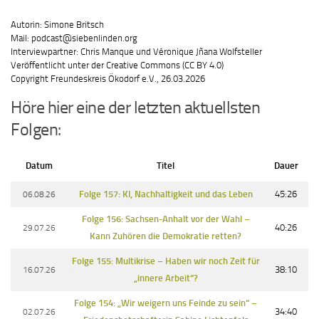
Autorin: Simone Britsch
Mail: podcast@siebenlinden.org
Interviewpartner: Chris Manque und Véronique Jñana Wolfsteller
Veröffentlicht unter der Creative Commons (CC BY 4.0)
Copyright Freundeskreis Ökodorf e.V., 26.03.2026
Höre hier eine der letzten aktuellsten
Folgen:
Datum
Titel
Dauer
06.08.26
Folge 157: KI, Nachhaltigkeit und das Leben
45:26
Folge 156: Sachsen-Anhalt vor der Wahl –
29.07.26
40:26
Kann Zuhören die Demokratie retten?
Folge 155: Multikrise – Haben wir noch Zeit für
16.07.26
38:10
„innere Arbeit“?
Folge 154: „Wir weigern uns Feinde zu sein“ –
02.07.26
34:40