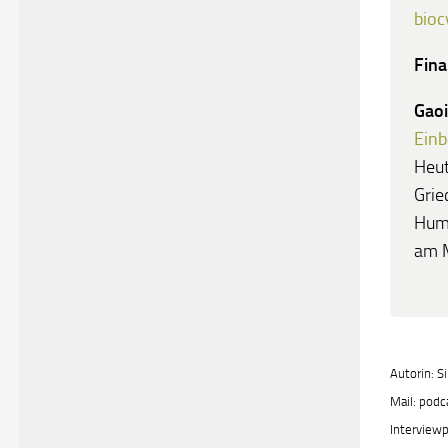
bioc
Fina
Gaoi
Einb
Heut
Grie
Humu
am M
Autorin: S
Mail: pod
Interviewp