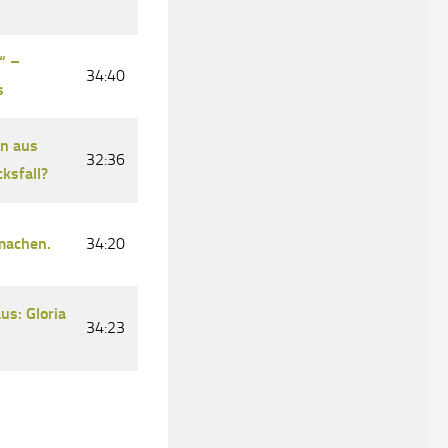
“ –
34:40
s
in aus
32:36
ksfall?
machen.
34:20
s: Gloria
34:23