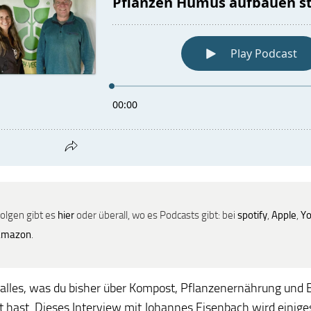
Folgen gibt es
hier
oder überall, wo es Podcasts gibt: bei
spotify
,
Apple
,
Y
amazon
.
 alles, was du bisher über Kompost, Pflanzenernährung und 
 hast. Dieses Interview mit Johannes Eisenbach wird einig