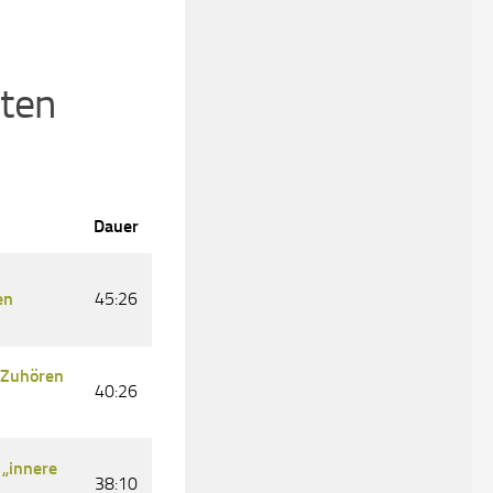
sten
Dauer
en
45:26
 Zuhören
40:26
 „innere
38:10