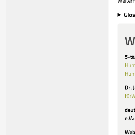
Weltern
Glos
We
5-tä
Hum
Hum
Dr. 
fürW
deut
e.V.:
Webs