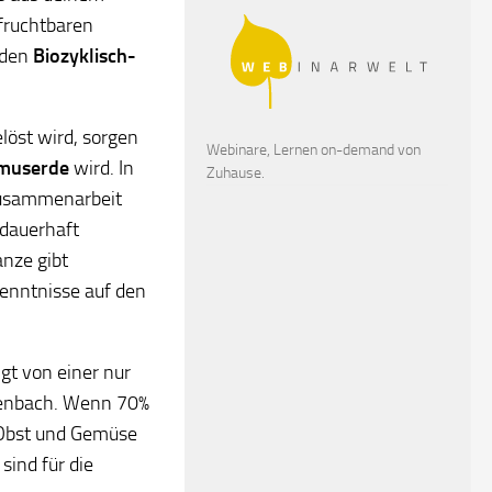
 fruchtbaren
 den
Biozyklisch-
löst wird, sorgen
Webinare, Lernen on-demand von
umuserde
wird. In
Zuhause.
Zusammenarbeit
 dauerhaft
anze gibt
rkenntnisse auf den
gt von einer nur
senbach. Wenn 70%
 Obst und Gemüse
sind für die