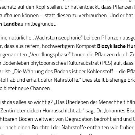
schatz auf den Kopf stellen. Er hat entdeckt, dass Pflanzen
ufbauen können – statt diesen zu verbrauchen. Und er hat
n Landbau
mitbegründet.
ine natürliche „Wachstumseuphorie“ bei den Pflanzen ausge
ür, dass aus reifem, hochwertigem Kompost
Biozyklische H
sogenannten „Veredlungsphase“ bauen die Pflanzen durch 
 Bodenleben phytoponisches Kultursubstrat (PCS) auf, dass
ar ist: „Die Währung des Bodens ist der Kohlenstoff – die Pfl
toff ab und erhält dafür Nährstoffe.“ Dies stellt bisherige E
d bietet neue Chancen.
st das alles so wichtig? „Das Überleben der Menschheit hän
Zentimeter dicken Humusschicht ab.“ sagt Dr. Johannes Ei
chtbaren Böden weltweit von Degradation bedroht sind und
ur noch einen Bruchteil der Nährstoffe enthalten wie früher, 