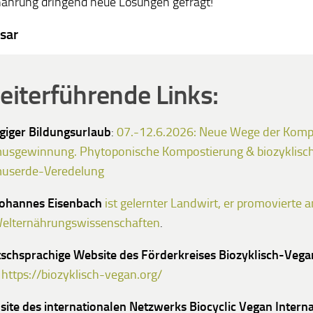
ährung dringend neue Lösungen gefragt!
sar
iterführende Links:
giger Bildungsurlaub
:
07.-12.6.2026: Neue Wege der Komp
usgewinnung. Phytoponische Kompostierung & biozyklisc
userde-Veredelung
Johannes Eisenbach
ist gelernter Landwirt, er promovierte 
elternährungswissenschaften
.
schsprachige Website des Förderkreises Biozyklisch-Veg
https://biozyklisch-vegan.org/
ite des internationalen Netzwerks Biocyclic Vegan Interna