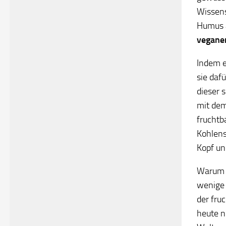
Wissens
Humus a
vegane
Indem e
sie daf
dieser 
mit dem
fruchtb
Kohlens
Kopf un
Warum i
wenige 
der fru
heute n