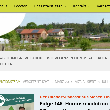
haus
Podcast
Uns unterstützen
Kontakt
Vernet
146: HUMUSREVOLUTION – WIE PFLANZEN HUMUS AUFBAUEN 
AUCHEN
AKTIONSTEAM
· VERÖFFENTLICHT
12. MÄRZ 2026
· AKTUALISIERT
29. JULI