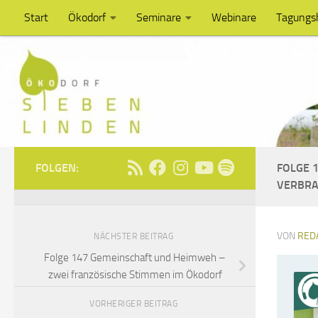
Start
Ökodorf
Seminare
Webinare
Tagungs
Unter dem Inhalt
FOLGEN:
FOLGE 
VERBR
VON
RED
NÄCHSTER BEITRAG
Folge 147 Gemeinschaft und Heimweh –
zwei französische Stimmen im Ökodorf
VORHERIGER BEITRAG