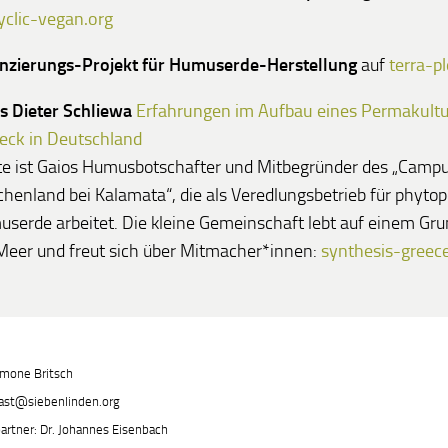
yclic-vegan.org
nzierungs-Projekt für Humuserde-Herstellung
auf
terra-p
s Dieter Schliewa
Erfahrungen im Aufbau eines
Permakultu
eck in Deutschland
e ist Gaios Humusbotschafter und Mitbegründer des „Campus
chenland bei Kalamata“, die als Veredlungsbetrieb für phyto
serde arbeitet. Die kleine Gemeinschaft lebt auf einem Gru
eer und freut sich über Mitmacher*innen:
synthesis-greece
imone Britsch
cast@siebenlinden.org
artner: Dr. Johannes Eisenbach