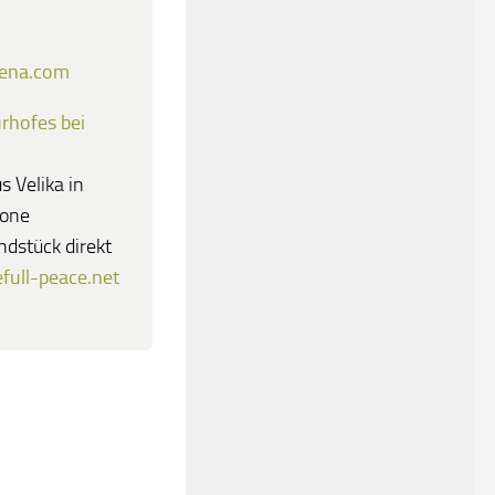
lena.com
rhofes bei
 Velika in
pone
ndstück direkt
full-peace.net