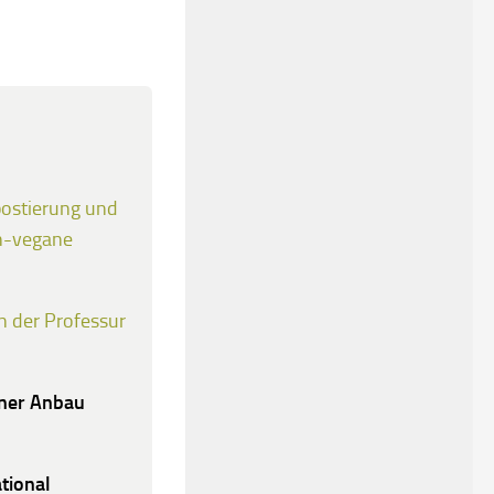
ostierung und
h-vegane
an der Professur
aner Anbau
tional