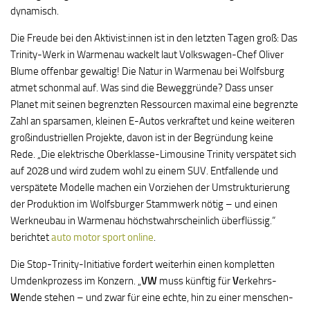
dynamisch.
Die Freude bei den Aktivist:innen ist in den letzten Tagen groß: Das
Trinity-Werk in Warmenau wackelt laut Volkswagen-Chef Oliver
Blume offenbar gewaltig! Die Natur in Warmenau bei Wolfsburg
atmet schonmal auf. Was sind die Beweggründe? Dass unser
Planet mit seinen begrenzten Ressourcen maximal eine begrenzte
Zahl an sparsamen, kleinen E-Autos verkraftet und keine weiteren
großindustriellen Projekte, davon ist in der Begründung keine
Rede. „Die elektrische Oberklasse-Limousine Trinity verspätet sich
auf 2028 und wird zudem wohl zu einem SUV. Entfallende und
verspätete Modelle machen ein Vorziehen der Umstrukturierung
der Produktion im Wolfsburger Stammwerk nötig – und einen
Werkneubau in Warmenau höchstwahrscheinlich überflüssig.“
berichtet
auto motor sport online
.
Die Stop-Trinity-Initiative fordert weiterhin einen kompletten
Umdenkprozess im Konzern. „
VW
muss künftig für
V
erkehrs-
W
ende stehen – und zwar für eine echte, hin zu einer menschen-