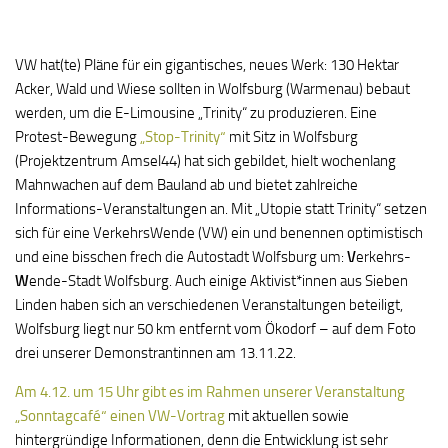
VW hat(te) Pläne für ein gigantisches, neues Werk: 130 Hektar
Acker, Wald und Wiese sollten in Wolfsburg (Warmenau) bebaut
werden, um die E-Limousine „Trinity“ zu produzieren. Eine
Protest-Bewegung
„Stop-Trinity“
mit Sitz in Wolfsburg
(Projektzentrum Amsel44) hat sich gebildet, hielt wochenlang
Mahnwachen auf dem Bauland ab und bietet zahlreiche
Informations-Veranstaltungen an. Mit „Utopie statt Trinity“ setzen
sich für eine VerkehrsWende (VW) ein und benennen optimistisch
und eine bisschen frech die Autostadt Wolfsburg um:
V
erkehrs-
W
ende-Stadt Wolfsburg. Auch einige Aktivist*innen aus Sieben
Linden haben sich an verschiedenen Veranstaltungen beteiligt,
Wolfsburg liegt nur 50 km entfernt vom Ökodorf – auf dem Foto
drei unserer Demonstrantinnen am 13.11.22.
Am 4.12. um 15 Uhr gibt es im Rahmen unserer Veranstaltung
„Sonntagcafé“ einen VW-Vortrag
mit aktuellen sowie
hintergründige Informationen, denn die Entwicklung ist sehr