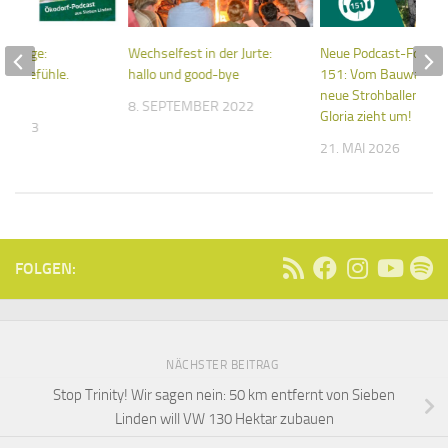
stfolge:
Wechselfest in der Jurte:
Neue Podcast-Folge: 
der Gefühle.
hallo und good-bye
151: Vom Bauwagen 
tmar.
neue Strohballenhaus
8. SEPTEMBER 2022
Gloria zieht um!
R 2023
21. MAI 2026
FOLGEN:
NÄCHSTER BEITRAG
Stop Trinity! Wir sagen nein: 50 km entfernt von Sieben
Linden will VW 130 Hektar zubauen