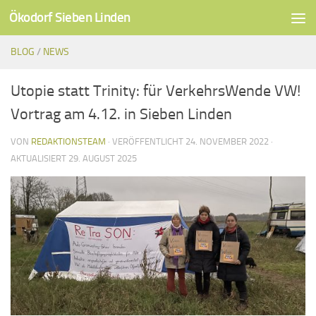
Ökodorf Sieben Linden
Unter dem Inhalt
BLOG
/
NEWS
Utopie statt Trinity: für VerkehrsWende VW!
Vortrag am 4.12. in Sieben Linden
VON
REDAKTIONSTEAM
· VERÖFFENTLICHT
24. NOVEMBER 2022
·
AKTUALISIERT
29. AUGUST 2025