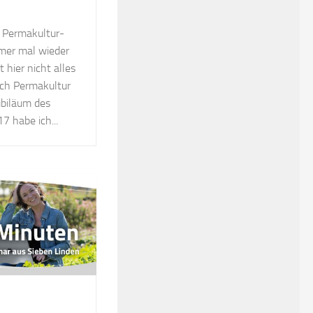
n Permakultur-
mer mal wieder
t hier nicht alles
ich Permakultur
ubiläum des
7 habe ich...