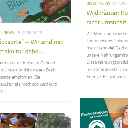
BLOG
/
NEWS
11. APRI
Wildkräuter: K
nicht umsonst!
/
NEWS
15. APRIL 2025
Wir Menschen müssen
Laufe unseres Lebens
ücksorte“ – Wir sind mit
meist sehr viel Geld d
makultur dabei…
unsere Nahrungsmitte
Diese Nahrungsproduk
Permakultur-Kurse im Ökodorf
meistens zusätzlich a
en Linden sind im neuen Buch
Energie. Es gibt jedoch
ksorte empfohlen. Die
akultur als Methode wird kurz
rt.