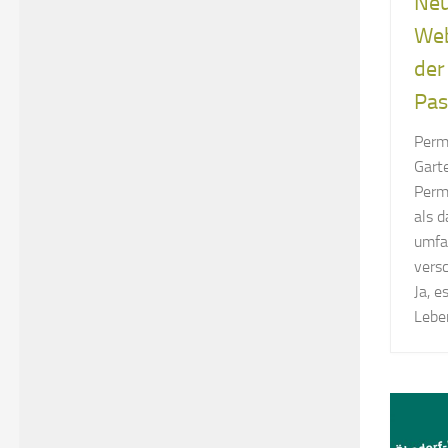
Neu
Web
der
Pas
Perma
Gart
Perm
als d
umfa
vers
Ja, e
Leben