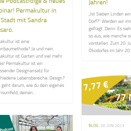
e Podcastfolge & neues
Jahren!
inar! Permakultur in
„Ist Sieben Linden ei
 Stadt mit Sandra
Dorf?“ Werden wir im
gefragt. Denn: Es sieh
saro.
so aus, wie manche s
kultur ist eine
vorstellen. Zum 20. J
enbaumethode? Ja und nein.
Ökodorfes im Jahr 201
akultur ist Garten und viel mehr
as! Permakultur ist ein
ssender Designansatz für
chiedene Lebensbereiche. Design?
s geht darum, wie du dein eigenes
sumfeld, deinen...
BLOG
28. JUNI 2023