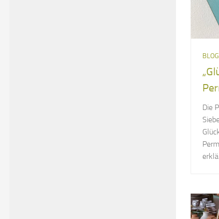
BLOG
„Gl
Per
Die 
Sieb
Glüc
Perm
erklä