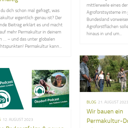
mittlerweile eines der
 du dich schon mal gefragt, was
Agroforstsysteme im
kultur eigentlich genau ist? Der
Bundesland vorweisen
ende Beitrag erklärt es und macht
Agroforstflächen soll
 auf mehr Permakultur in deinem
hinaus in und um...
n … – und das unter globalen
chtspunkten! Permakultur kann...
BLOG
21. AUGUST 202
Wir bauen ein
S
12. AUGUST 2023
Permakultur-Do