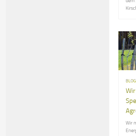
dem 
Kirsch
BLOG
Wir
Spe
Agr
Wir 
Ener