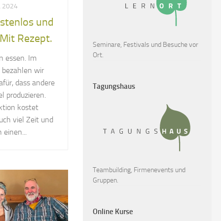
L 2024
ostenlos und
 Mit Rezept.
Seminare, Festivals und Besuche vor
Ort.
 essen. Im
 bezahlen wir
afür, dass andere
Tagungshaus
l produzieren.
tion kostet
uch viel Zeit und
 einen...
Teambuilding, Firmenevents und
Gruppen.
Online Kurse