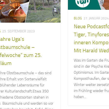
BLOG
27. JANUAR 2024
Neue Podcastfo
S
25. SEPTEMBER 2023
Tiger, Tinyfore
Jahre Uga’s
inneren Kompo
tbaumschule –
Mit Harald Wed
felwoche“ zum 25.
Was im Garten die Fru
iläum
sind in der Psyche Krea
Optimismus. Im Garte
ahre Obstbaumschule – das sind
Komposthaufen, der si
hre Erhalt von Sortenvielfalt
Winter weiter zersetzt
blühender Lebensräume für
im Frühling wieder fr
rer Kulturlandschaft.Etwa 350
haben...
chiedene Obstsorten stehen in
s Baumschule und werden so vor