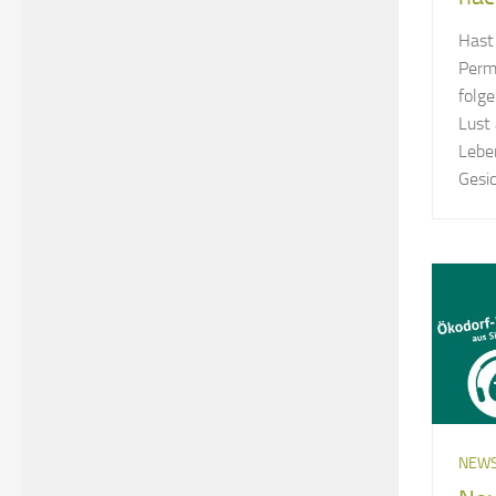
Hast
Perma
folg
Lust
Lebe
Gesi
NEW