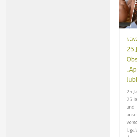
NEW
25 
Obs
„Ap
Jub
25 J
25 Ja
und 
unse
vers
Uga’