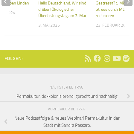
in Sieben Linden
Hallo Deutschland. Wir sind
Gestresst? 5 Möglich
drüber! Ökologischer
Stress durch MBSR z
BER 2024
Überlastungstag am 3. Mai
reduzieren
3. MAI 2025
23. FEBRUAR 2022
FOLGEN:
NÄCHSTER BEITRAG
Permakultur: de-kolonisierend, gerecht und nachhaltig
VORHERIGER BEITRAG
Neue Podcastfolge & neues Webinar! Permakultur in der
Stadt mit Sandra Passaro.