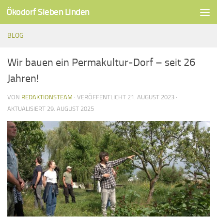
Ökodorf Sieben Linden
Unter dem Inhalt
BLOG
Wir bauen ein Permakultur-Dorf – seit 26
Jahren!
VON
REDAKTIONSTEAM
· VERÖFFENTLICHT
21. AUGUST 2023
·
AKTUALISIERT
29. AUGUST 2025