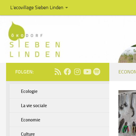
L’ecovillage Sieben Linden
Au dessous du contenu
FOLGEN:
ECONOM
Ecologie
La vie sociale
Economie
Culture