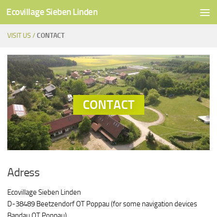
Ecovillage Sieben Linden
Below content
VISIT US /
CONTACT
CONTACT
Adress
Ecovillage Sieben Linden
D-38489 Beetzendorf OT Poppau (for some navigation devices
Bandau OT Poppau)