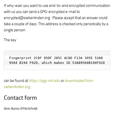
If why-ever you want to use end-to-end encrypted communication
with us you can send a GPG-encrypted e-mail to
encrypted@siebenlinden.org . Please accept that an answer could
take a couple of days. This address is checked only periodically by a
single person.
The key
Fingerprint 2C8F 95DF 285C AC8D F13A 395E 53A8 
9504 B194 F92D, which makes ID 53A89504B194F92D
can be found at
https://pgp.mit.edu
or
downloaded from
siebenlinden.org
.
Contact form
Dein Name (Pflichtfeld)