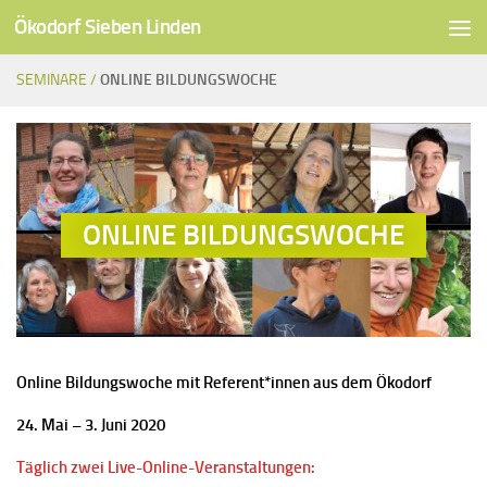
Ökodorf Sieben Linden
Unter dem Inhalt
SEMINARE /
ONLINE BILDUNGSWOCHE
ONLINE BILDUNGSWOCHE
Online Bildungswoche mit Referent*innen aus dem Ökodorf
24. Mai – 3. Juni 2020
Täglich zwei Live-Online-Veranstaltungen: