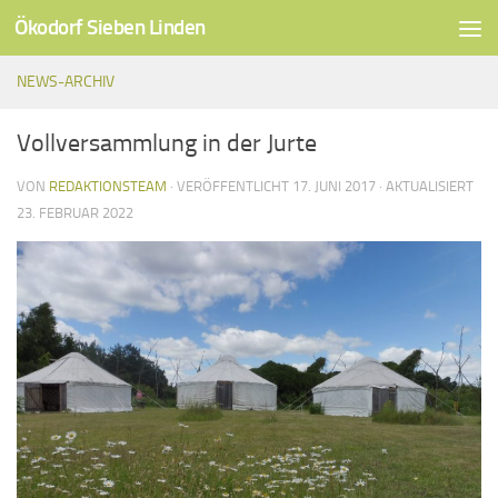
Ökodorf Sieben Linden
Unter dem Inhalt
NEWS-ARCHIV
Vollversammlung in der Jurte
VON
REDAKTIONSTEAM
· VERÖFFENTLICHT
17. JUNI 2017
· AKTUALISIERT
23. FEBRUAR 2022