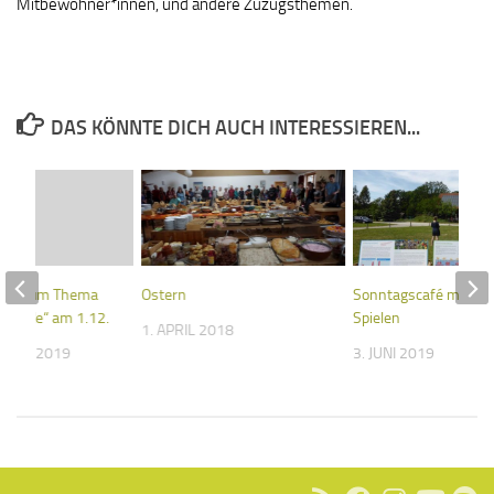
Mitbewohner*innen, und andere Zuzugsthemen.
DAS KÖNNTE DICH AUCH INTERESSIEREN...
afé zum Thema
Ostern
Sonntagscafé mit Bi
okolade“ am 1.12.
Spielen
1. APRIL 2018
MBER 2019
3. JUNI 2019