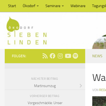
Start
Ökodorf
Seminare
Webinare
Tagungs
Unter dem Inhalt
FOLGEN:
NEWS
Wal
NÄCHSTER BEITRAG
Martinsumzug
VON
RED
VORHERIGER BEITRAG
Vorgeschmäckle: Unser