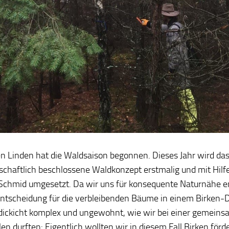
en Linden hat die Waldsaison begonnen. Dieses Jahr wird das
chaftlich beschlossene Waldkonzept erstmalig und mit Hilf
Schmid umgesetzt. Da wir uns für konsequente Naturnähe e
 Entscheidung für die verbleibenden Bäume in einem Birken-
dickicht komplex und ungewohnt, wie wir bei einer gemein
len durften: Eigentlich wollten wir in diesem Fall Birken förde