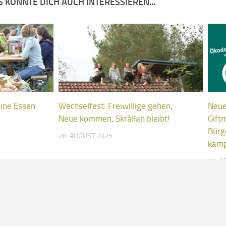
 KÖNNTE DICH AUCH INTERESSIEREN...
eine Essen
Wechselfest: Freiwillige gehen,
Neue
Neue kommen, Skrållan bleibt!
Gift
Bürg
28. AUGUST 2025
käm
23. A