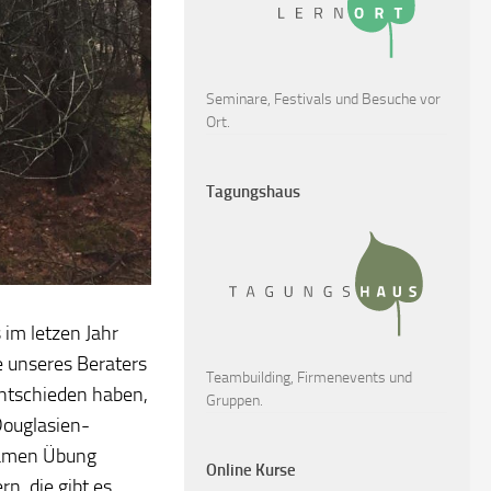
Seminare, Festivals und Besuche vor
Ort.
Tagungshaus
 im letzen Jahr
e unseres Beraters
Teambuilding, Firmenevents und
ntschieden haben,
Gruppen.
Douglasien-
samen Übung
Online Kurse
rn, die gibt es