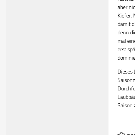
aber ni
Kiefer.
damit d
denn di
mal ein
erst sp
dominie
Dieses 
Saisonz
Durchfo
Laubbäu
Saison