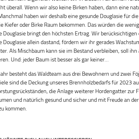
cht überall. Wenn wir also keine Birken haben, dann eine nat
 Manchmal haben wir deshalb eine gesunde Douglasie für die 
ie Kiefer oder Birke Raum bekommen. Das würden die wenigs
e Douglasie bringt den höchsten Ertrag. Wir berücksichtige
e Douglasie allein dastand, fördern wir ihr gerades Wachstu
äter. Als Mischbaum kann sie im Bestand verbleiben, soll ihn 
ren. Und: jeder Baum ist besser als gar keiner…
Jahr besteht das Waldteam aus drei Bewohnern und zwei Föj
iele sind die Deckung unseres Brennholzbedarfs für 2023 au
rstungsrückständen, die Anlage weiterer Hordengatter zur 
men und natürlich gesund und sicher und mit Freude an der 
 zu kommen.