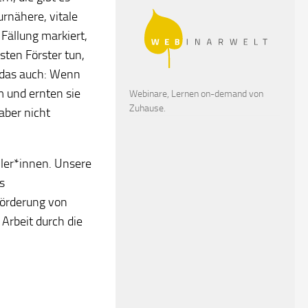
urnähere, vitale
Fällung markiert,
ten Förster tun,
n das auch: Wenn
m und ernten sie
Webinare, Lernen on-demand von
Zuhause.
aber nicht
ler*innen. Unsere
s
Förderung von
Arbeit durch die