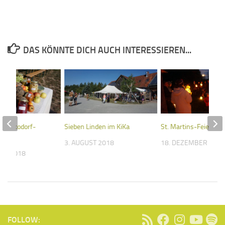
DAS KÖNNTE DICH AUCH INTERESSIEREN...
 im Ökodorf-
Sieben Linden im KiKa
St. Martins-Feier
3. AUGUST 2018
18. DEZEMBER 202
BER 2018
FOLLOW: