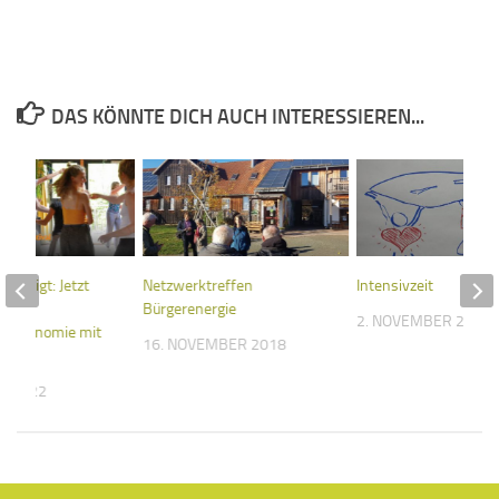
DAS KÖNNTE DICH AUCH INTERESSIEREN...
ewilligt: Jetzt
Netzwerktreffen
Intensivzeit
Bürgerenergie
2. NOVEMBER 2018
lökonomie mit
16. NOVEMBER 2018
elber
T 2022