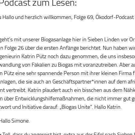
Podcast zum Lesen:
:
Hallo und herzlich willkommen, Folge 69, Ökodorf-Podcast
geht’s mit unserer Biogasanlage hier in Sieben Linden vor Or
 in Folge 26 über die ersten Anfänge berichtet. Nun haben wir
genieurin Katrin Pütz noch dazu genommen, die uns insbeson
andlung von Fäkalien zu Biogas mit voranzutreiben. Aber a
rin Pütz eine sehr spannende Person mit ihrer kleinen Firma f
nlagen, die sie auch an Geschäftspartner*innen auf dem afr
nt vertreibt. Katrin plaudert auch ein bisschen aus dem Näh
 über Entwicklungshilfemaßnahmen, die nicht immer gut g
wort und Initiative darauf: „Biogas Unite“. Hallo Katrin.
Hallo Simone.
:
Toll, dass du angereist bist, extra aus der Eifel nach Siebe