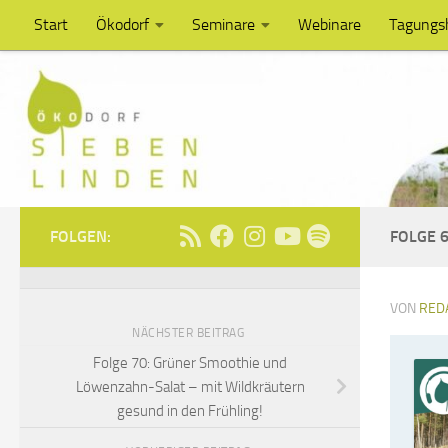
Start
Ökodorf
Seminare
Webinare
Tagungs
Unter dem Inhalt
FOLGEN:
FOLGE 6
VON
RED
NÄCHSTER BEITRAG
Folge 70: Grüner Smoothie und
Löwenzahn-Salat – mit Wildkräutern
gesund in den Frühling!