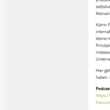
selbstv
Kleinan
Katrin 
interna
kleine 
Prinzip
insbeso
Unterne
Hier g
haben:
Podcast
https:/
franco