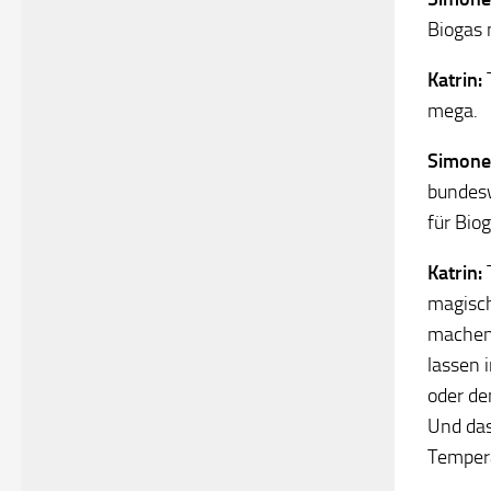
Biogas 
Katrin:
mega.
Simone
bundesw
für Bio
Katrin:
T
magisch
machen 
lassen 
oder de
Und das
Tempera