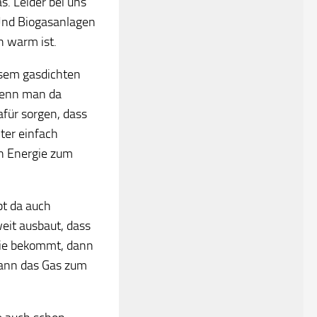
. Leider bei uns
. Und Biogasanlagen
h warm ist.
esem gasdichten
 wenn man da
für sorgen, dass
ter einfach
nn Energie zum
bt da auch
eit ausbaut, dass
gie bekommt, dann
dann das Gas zum