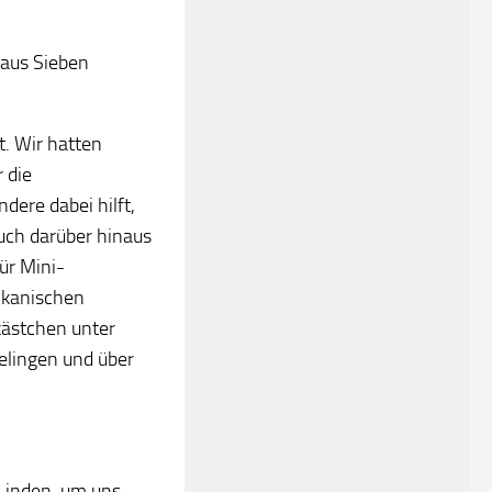
 aus Sieben
t. Wir hatten
 die
dere dabei hilft,
uch darüber hinaus
ür Mini-
ikanischen
kästchen unter
elingen und über
n Linden, um uns