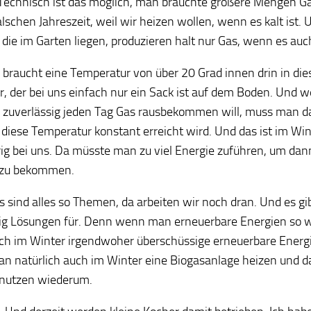
Technisch ist das möglich, man bräuchte größere Mengen Gas
falschen Jahreszeit, weil wir heizen wollen, wenn es kalt ist
, die im Garten liegen, produzieren halt nur Gas, wenn es auc
e braucht eine Temperatur von über 20 Grad innen drin in di
r, der bei uns einfach nur ein Sack ist auf dem Boden. Und
h zuverlässig jeden Tag Gas rausbekommen will, muss man da
 diese Temperatur konstant erreicht wird. Und das ist im Win
ig bei uns. Da müsste man zu viel Energie zuführen, um da
 zu bekommen.
s sind alles so Themen, da arbeiten wir noch dran. Und es gi
ig Lösungen für. Denn wenn man erneuerbare Energien so w
h im Winter irgendwoher überschüssige erneuerbare Ener
n natürlich auch im Winter eine Biogasanlage heizen und 
 nutzen wiederum.