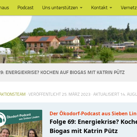
haus
Podcast
Uns unterstützen
Kontakt
Vernet
9: ENERGIEKRISE? KOCHEN AUF BIOGAS MIT KATRIN PÜTZ
AKTIONSTEAM
· VERÖFFENTLICHT
25. MÄRZ 2023
· AKTUALISIERT
14. AUG