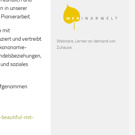
n in unserer
Pionierarbeit.
n mit
ziert und vertreibt
Webinare, Lernen on-demand von
lökononomie-
Zuhause.
andelsbeziehungen,
und soziales
aufgenommen
-beautiful-mit-