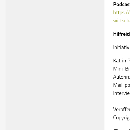
Podcast
https:
wirtsch
Hilfreic
Initiati
Katrin 
Mini-Bi
Autorin
Mail: p
Intervi
Veröffe
Copyrig