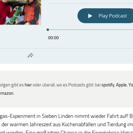
Folgen gibt es
hier
oder überall, wo es Podcasts gibt: bei
spotify
,
Apple
,
Y
amazon
.
gas-Experiment in Sieben Linden nimmt wieder Fahrt auf! B
n der warmen Jahreszeit aus Küchenabfällen und Tierdung i
ert werden. Eine großartige Chance in der Energiekrise klima