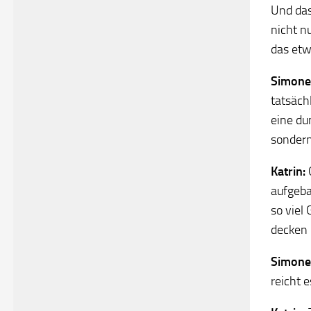
Und das
nicht n
das etw
Simone
tatsäch
eine du
sondern
Katrin:
G
aufgeba
so viel
decken 
Simone
reicht 