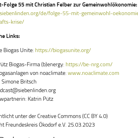
-Folge 55 mit Christian Felber zur Gemeinwohlökonomie:
//siebenlinden.org/de/folge-55-mit-gemeinwohl-oekonomi
afts-krise/
he Links:
ve Biogas Unite:
https://biogasunite.org/
Pütz Biogas-Firma (b)energy:
https://be-nrg.com/
ogasanlagen von noaclimate:
www.noaclimate.com
: Simone Britsch
odcast@siebenlinden.org
ewpartnerin: Katrin Pütz
ntlicht unter der Creative Commons (CC BY 4.0)
ht Freundeskreis Ökodorf e.V. 25.03.2023