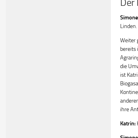
Der 
Simone
Linden.
Weiter 
bereits
Agrarin
die Umw
ist Kat
Biogasa
Kontine
anderem
ihre Ant
Katrin:
Simone