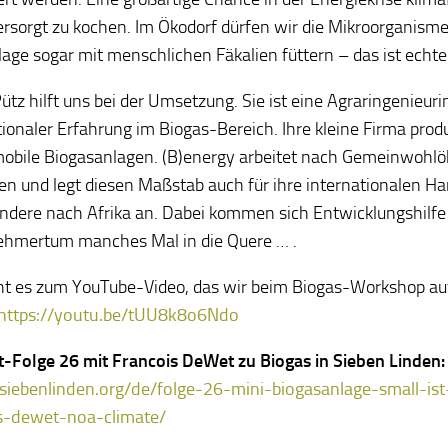
ersorgt zu kochen. Im Ökodorf dürfen wir die Mikroorganisme
lage sogar mit menschlichen Fäkalien füttern – das ist echte 
Pütz hilft uns bei der Umsetzung. Sie ist eine Agraringenieuri
tionaler Erfahrung im Biogas-Bereich. Ihre kleine Firma produ
mobile Biogasanlagen. (B)energy arbeitet nach Gemeinwoh
ien und legt diesen Maßstab auch für ihre internationalen H
ndere nach Afrika an. Dabei kommen sich Entwicklungshilfe 
hmertum manches Mal in die Quere … .
eht es zum YouTube-Video, das wir beim Biogas-Workshop 
https://youtu.be/tUU8k8o6Ndo
-Folge 26 mit Francois DeWet zu Biogas in Sieben Linden:
/siebenlinden.org/de/folge-26-mini-biogasanlage-small-ist
is-dewet-noa-climate/