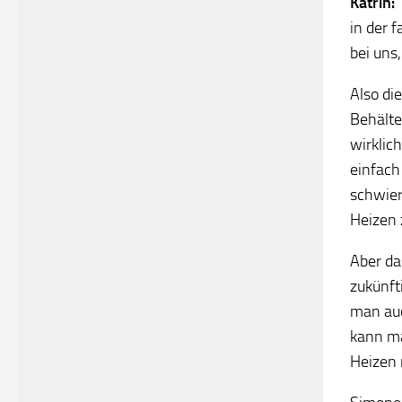
Katrin:
in der 
bei uns
Also di
Behälte
wirklic
einfach
schwier
Heizen
Aber da
zukünft
man auc
kann ma
Heizen