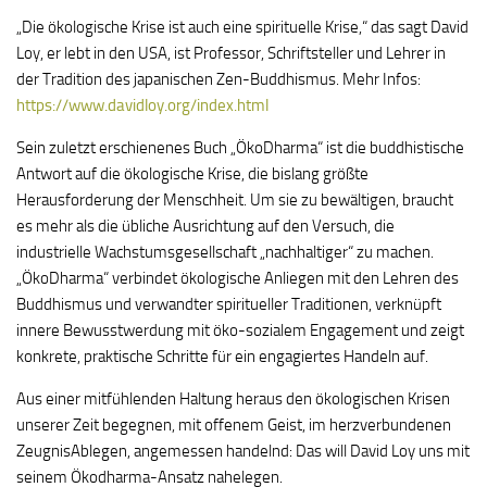
„Die ökologische Krise ist auch eine spirituelle Krise,“ das sagt David
Loy, er lebt in den USA, ist Professor, Schriftsteller und Lehrer in
der Tradition des japanischen Zen-Buddhismus. Mehr Infos:
https://www.davidloy.org/index.html
Sein zuletzt erschienenes Buch „ÖkoDharma“ ist die buddhistische
Antwort auf die ökologische Krise, die bislang größte
Herausforderung der Menschheit. Um sie zu bewältigen, braucht
es mehr als die übliche Ausrichtung auf den Versuch, die
industrielle Wachstumsgesellschaft „nachhaltiger“ zu machen.
„ÖkoDharma“ verbindet ökologische Anliegen mit den Lehren des
Buddhismus und verwandter spiritueller Traditionen, verknüpft
innere Bewusstwerdung mit öko-sozialem Engagement und zeigt
konkrete, praktische Schritte für ein engagiertes Handeln auf.
Aus einer mitfühlenden Haltung heraus den ökologischen Krisen
unserer Zeit begegnen, mit offenem Geist, im herzverbundenen
ZeugnisAblegen, angemessen handelnd: Das will David Loy uns mit
seinem Ökodharma-Ansatz nahelegen.