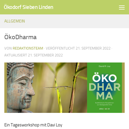
Ökodorf Sieben Linden
Unter dem Inhalt
ALLGEMEIN
ÖkoDharma
VON
REDAKTIONSTEAM
· VERÖFFENTLICHT
21. SEPTEMBER 2022
·
AKTUALISIERT
21. SEPTEMBER 2022
Ein Tagesworkshop mit Davi Loy