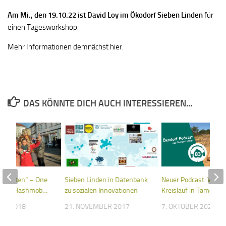
Am Mi., den 19.10.22 ist David Loy im Ökodorf Sieben Linden
für
einen Tagesworkshop.
Mehr Informationen demnächst hier.
DAS KÖNNTE DICH AUCH INTERESSIEREN...
ie Ketten“ – One
Sieben Linden in Datenbank
Neuer Podcast: Wass
sing – Flashmob…
zu sozialen Innovationen
Kreislauf in Tamera
UAR 2018
21. NOVEMBER 2017
7. OKTOBER 2023