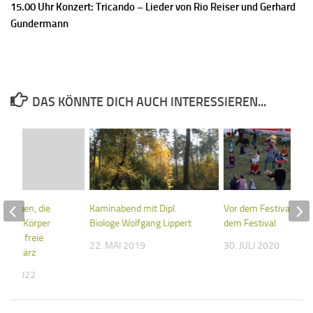
15.00 Uhr Konzert: Tricando – Lieder von Rio Reiser und Gerhard
Gundermann
DAS KÖNNTE DICH AUCH INTERESSIEREN...
r Frauen, die
Kaminabend mit Dipl.
Vor dem Festival ist 
ihren Körper
Biologe Wolfgang Lippert
dem Festival
len – freie
22. MAI 2019
30. JULI 2020
-13. März
UAR 2022