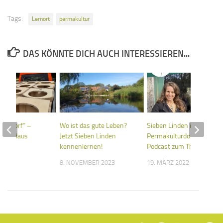
Tags:
Lernort
permakultur
DAS KÖNNTE DICH AUCH INTERESSIEREN...
 Ökodorf“ –
Wo ist das gute Leben?
Sieben Linden ist ein
 fürs Haus
Jetzt Sieben Linden
Permakulturdorf!
me
kennenlernen!
Podcast zum Thema!
2026
8. NOVEMBER 2023
19. MÄRZ 2022