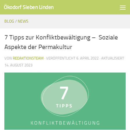
Ökodorf Sieben Linden
Unter dem Inhalt
BLOG
/
NEWS
7 Tipps zur Konfliktbewältigung – Soziale
Aspekte der Permakultur
VON
REDAKTIONSTEAM
· VERÖFFENTLICHT
6. APRIL 2022
· AKTUALISIERT
14. AUGUST 2023