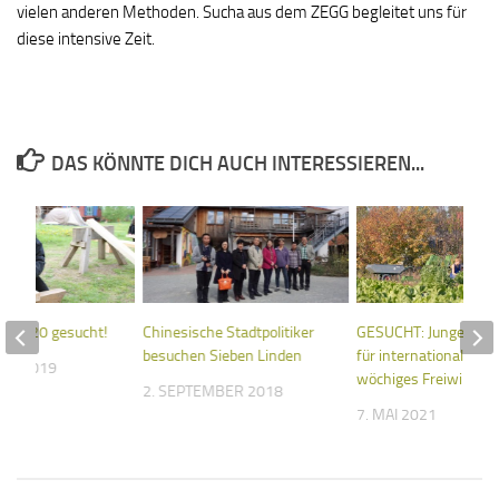
vielen anderen Methoden. Sucha aus dem ZEGG begleitet uns für
diese intensive Zeit.
DAS KÖNNTE DICH AUCH INTERESSIEREN...
019/20 gesucht!
Chinesische Stadtpolitiker
GESUCHT: Junge Freiw
besuchen Sieben Linden
für internationales 6-
UAR 2019
wöchiges Freiwillige
2. SEPTEMBER 2018
7. MAI 2021