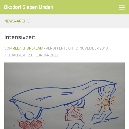
Ökodorf Sieben Linden
Unter dem Inhalt
NEWS-ARCHIV
Intensivzeit
VON
REDAKTIONSTEAM
· VERÖFFENTLICHT
2. NOVEMBER 2018
·
AKTUALISIERT
23. FEBRUAR 2022