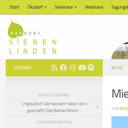
Start
Ökodorf
Seminare
Webinare
Tagungs
Unter dem Inhalt
FOLGEN:
BLOG
Mie
NÄCHSTER BEITRAG
Unglaublich! Gemeinsam haben wir’s
VON
RED
geschafft! Das Bietverfahren…
VORHERIGER BEITRAG