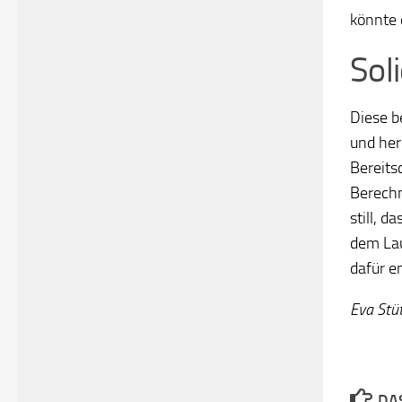
könnte
Sol
Diese b
und her
Bereits
Berechn
still, 
dem Lau
dafür e
Eva Stü
DAS