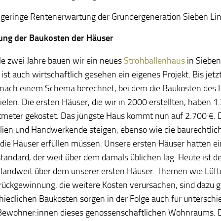
 geringe Rentenerwartung der Gründergeneration Sieben Li
ung der Baukosten der Häuser
le zwei Jahre bauen wir ein neues
Strohballenhaus
in Sieben
ist auch wirtschaftlich gesehen ein eigenes Projekt. Bis jet
nach einem Schema berechnet, bei dem die Baukosten des 
pielen. Die ersten Häuser, die wir in 2000 erstellten, haben 1
meter gekostet. Das jüngste Haus kommt nun auf 2.700 €. D
lien und Handwerkende steigen, ebenso wie die baurechtlic
die Häuser erfüllen müssen. Unsere ersten Häuser hatten e
ndard, der weit über dem damals üblichen lag. Heute ist
landweit über dem unserer ersten Häuser. Themen wie Lüft
ckgewinnung, die weitere Kosten verursachen, sind dazu
hiedlichen Baukosten sorgen in der Folge auch für unterschi
 Bewohner:innen dieses genossenschaftlichen Wohnraums. 