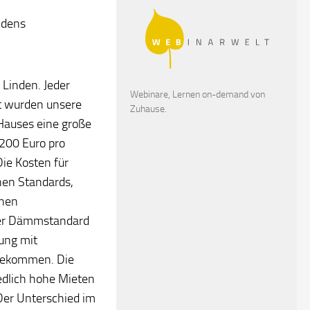
ndens
 Linden. Jeder
Webinare, Lernen on-demand von
zt wurden unsere
Zuhause.
Hauses eine große
.200 Euro pro
ie Kosten für
hen Standards,
inen
 der Dämmstandard
ung mit
 gekommen. Die
edlich hohe Mieten
Der Unterschied im