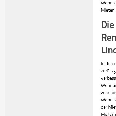
Wohnsta
Mieten.
Die
Ren
Lin
In den 
zurückg
verbess
Wohnung
zum nie
Wenn si
der Mie
Mietern