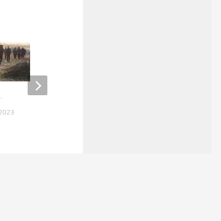
…
Spurbahnen führen nach Sieben
Linden
 2023
10. OKTOBER 2023