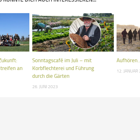
Zukunft:
Sonntagscafé im Juli – mit
Aufhören
treifen an
Korbflechterei und Führung
12. JANUAR
durch die Gärten
26. JUNI 2023