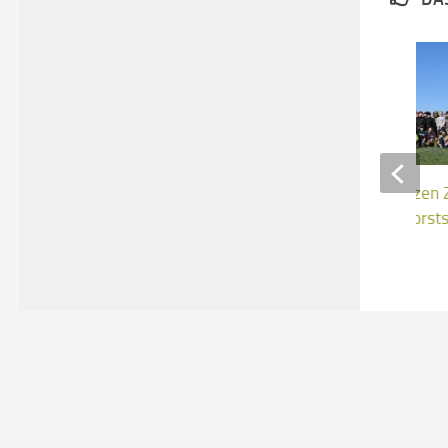
Junge Hände pflanzen 
FÖJler legen Agroforsts
23. MÄRZ 2026