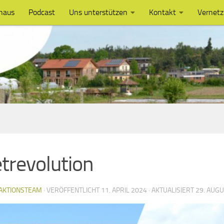
haus
Podcast
Uns unterstützen
Kontakt
Vernet
trevolution
AKTIONSTEAM
· VERÖFFENTLICHT
11. APRIL 2024
· AKTUALISIERT
29. AUG