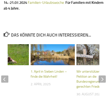
14.-21.07.2024
Familien-Urlaubswoche.
Für Familien mit Kindern
ab 4 Jahre.
DAS KÖNNTE DICH AUCH INTERESSIEREN...
szeit
1. April in Sieben Linden –
Wir unterstützen ein
finde die Wahrheit!
Petition an die
024
Bundesregierung für 
2. APRIL 2025
gerechten Frieden in
30. AUGUST 2024