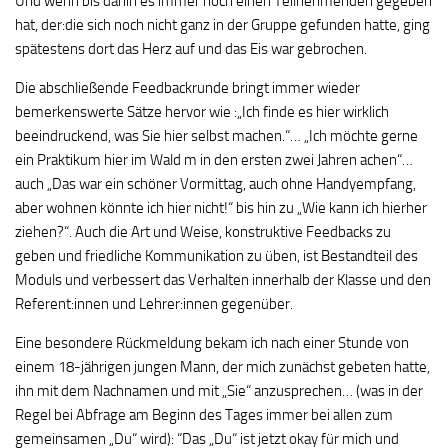
Und wenn bis dahin es immer noch einen Teilnehmenden gegeben
hat, der:die sich noch nicht ganz in der Gruppe gefunden hatte, ging
spätestens dort das Herz auf und das Eis war gebrochen.
Die abschließende Feedbackrunde bringt immer wieder
bemerkenswerte Sätze hervor wie :„Ich finde es hier wirklich
beeindruckend, was Sie hier selbst machen.“… „Ich möchte gerne
ein Praktikum hier im Wald m in den ersten zwei Jahren achen“…
auch „Das war ein schöner Vormittag, auch ohne Handyempfang,
aber wohnen könnte ich hier nicht!“ bis hin zu „Wie kann ich hierher
ziehen?“. Auch die Art und Weise, konstruktive Feedbacks zu
geben und friedliche Kommunikation zu üben, ist Bestandteil des
Moduls und verbessert das Verhalten innerhalb der Klasse und den
Referent:innen und Lehrer:innen gegenüber.
Eine besondere Rückmeldung bekam ich nach einer Stunde von
einem 18-jährigen jungen Mann, der mich zunächst gebeten hatte,
ihn mit dem Nachnamen und mit „Sie“ anzusprechen… (was in der
Regel bei Abfrage am Beginn des Tages immer bei allen zum
gemeinsamen „Du“ wird): “Das „Du“ ist jetzt okay für mich und