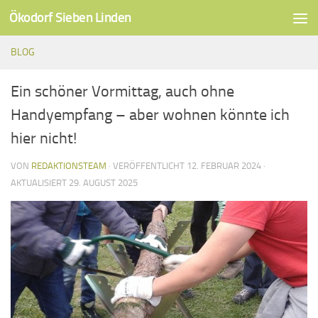
Ökodorf Sieben Linden
Unter dem Inhalt
BLOG
Ein schöner Vormittag, auch ohne
Handyempfang – aber wohnen könnte ich
hier nicht!
VON
REDAKTIONSTEAM
· VERÖFFENTLICHT
12. FEBRUAR 2024
·
AKTUALISIERT
29. AUGUST 2025