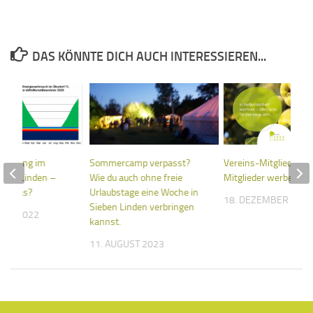
DAS KÖNNTE DICH AUCH INTERESSIEREN...
rsorgung im
Sommercamp verpasst?
Vereins-Mitglied wer
eben Linden –
Wie du auch ohne freie
Mitglieder werben
ihr das?
Urlaubstage eine Woche in
18. DEZEMBER 202
Sieben Linden verbringen
BER 2022
kannst.
11. AUGUST 2023