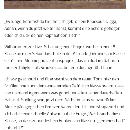
„Ey Junge, kommst du hier her, ich geb‘ dir ein Knockout. Digga,
Adrian, wenn du jetzt weiter lachst, kommt eine Schere geflogen
oder ich drück‘ deinen Kopf auf den Tisch.“
Willkommen zur Live-Schaltung einer Projektwoche in einer 5.
Klasse an einer Sekundarschule in der Altmark. „Gemeinsam Klasse
sein“ – ein Mobbingpräventionsprojekt, das ich dort im Rahmen
meiner Tätigkeit als Schulsozialarbeiterin durchgeführt habe.
Ich war geschockt und überrascht von dem rauen Ton unter den
Schüler:innen und dem andauernden Gefühl im Klassenraum, dass
hier niemand irgendwem was gönnt und alle in einer dauerhaften
Habacht-Stellung sind, jetzt dem Nächsten eins reinzudrücken.
Meine pädagogischen Grenzen waren deutlich überstrapaziert und
ich hatte keine schnelle Antwort auf die Frage „Was braucht diese
Klasse, so dass zumindest ein Funken von Klassen-„gemeinschaft“
entsteht?“