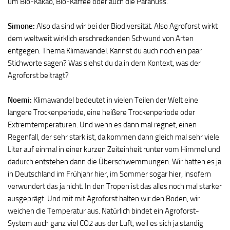
um Bio-Kakao, Bio-Kaffee oder auch die Paranuss.
Simone:
Also da sind wir bei der Biodiversität. Also Agroforst wirkt
dem weltweit wirklich erschreckenden Schwund von Arten
entgegen. Thema Klimawandel. Kannst du auch noch ein paar
Stichworte sagen? Was siehst du da in dem Kontext, was der
Agroforst beiträgt?
Noemi:
Klimawandel bedeutet in vielen Teilen der Welt eine
längere Trockenperiode, eine heißere Trockenperiode oder
Extremtemperaturen. Und wenn es dann mal regnet, einen
Regenfall, der sehr stark ist, da kommen dann gleich mal sehr viele
Liter auf einmal in einer kurzen Zeiteinheit runter vom Himmel und
dadurch entstehen dann die Überschwemmungen. Wir hatten es ja
in Deutschland im Frühjahr hier, im Sommer sogar hier, insofern
verwundert das ja nicht. In den Tropen ist das alles noch mal stärker
ausgeprägt. Und mit mit Agroforst halten wir den Boden, wir
weichen die Temperatur aus. Natürlich bindet ein Agroforst-
System auch ganz viel CO2 aus der Luft, weil es sich ja ständig