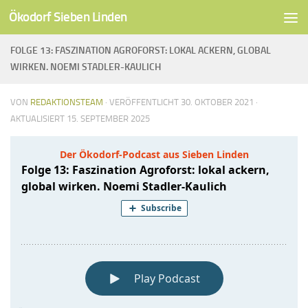
Ökodorf Sieben Linden
Unter dem Inhalt
FOLGE 13: FASZINATION AGROFORST: LOKAL ACKERN, GLOBAL
WIRKEN. NOEMI STADLER-KAULICH
VON
REDAKTIONSTEAM
· VERÖFFENTLICHT
30. OKTOBER 2021
·
AKTUALISIERT
15. SEPTEMBER 2025