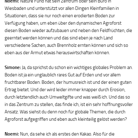
Noemi:
Nature Fund hat sein Zentrum oder sein Büro in
Wiesbaden und unterstützt vor allen Dingen Kleinfamilien in
Situationen, dass sie nur noch einen erodierten Boden zur
Verfügung haben, um eben über den dynamischen Agroforst
diesen Boden wieder aufzubauen und neben den Feldfrüchten, die
geerntet werden können und das sind eben je nach Land
verschiedene Sachen, auch Brennholz ernten können und sich so
eben aus der Armut etwas herauswirtschaften können.
Simone:
Ja, da sprichst du schon ein wichtiges globales Problem an.
Boden ist ja ein unglaublich rares Gut auf Erden und vor allem
fruchtbarer Boden. Boden, der humusreich ist und der einen guten
Ertrag bietet. Und der wird leider immer knapper durch Erosion,
durch letztendlich auch Umweltgifte und was weiß ich. Und das so
in das Zentrum zu stellen, das finde ich, ist ein sehr hoffnungsvoller
Ansatz. Was siehst du denn noch für globale Themen, die durch
Agroforst aufgegriffen und eben auch kleinteilig gelöst werden?
Noemi:
Nun, da sehe ich als erstes den Kakao. Also für die