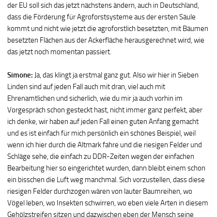
der EU soll sich das jetzt nächstens ändern, auch in Deutschland,
dass die Förderung für Agroforstsysteme aus der ersten Säule
kommt und nicht wie jetzt die agroforstlich besetzten, mit Bäumen
besetzten Flächen aus der Ackerfläche herausgerechnet wird, wie
das jetzt noch momentan passiert.
Simone:
Ja, das klingt ja erstmal ganz gut. Also wir hier in Sieben
Linden sind auf jeden Fall auch mit dran, viel auch mit
Ehrenamtlichen und sicherlich, wie du mir ja auch vorhin im
Vorgespräch schon gesteckt hast, nicht immer ganz perfekt, aber
ich denke, wir haben auf jeden Fall einen guten Anfang gemacht
und es ist einfach für mich persönlich ein schönes Beispiel, weil
wenn ich hier durch die Altmark fahre und die riesigen Felder und
Schläge sehe, die einfach zu DDR-Zeiten wegen der einfachen
Bearbeitung hier so eingerichtet wurden, dann bleibt einem schon
ein bisschen die Luft weg manchmal. Sich vorzustellen, dass diese
riesigen Felder durchzogen wären von lauter Baumreihen, wo
Vögel leben, wo Insekten schwirren, wo eben viele Arten in diesem
Gehölzstreifen sitzen und dazwischen eben der Mensch seine