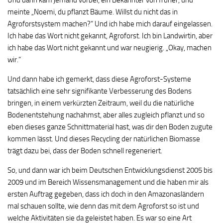
Und dann kam jemand vorbei, ein Bekannter von früher, und
meinte „Noemi, du pflanzt Bäume. Willst du nicht das in
Agroforstsystem machen?“ Und ich habe mich darauf eingelassen.
Ich habe das Wort nicht gekannt, Agroforst. Ich bin Landwirtin, aber
ich habe das Wort nicht gekannt und war neugierig. „Okay, machen
wir.“
Und dann habe ich gemerkt, dass diese Agroforst-Systeme
tatsächlich eine sehr signifikante Verbesserung des Bodens
bringen, in einem verkürzten Zeitraum, weil du die natürliche
Bodenentstehung nachahmst, aber alles zugleich pflanzt und so
eben dieses ganze Schnittmaterial hast, was dir den Boden zugute
kommen lässt. Und dieses Recycling der natürlichen Biomasse
trägt dazu bei, dass der Boden schnell regeneriert.
So, und dann war ich beim Deutschen Entwicklungsdienst 2005 bis
2009 und im Bereich Wissensmanagement und die haben mir als
ersten Auftrag gegeben, dass ich doch in den Amazonasländern
mal schauen sollte, wie denn das mit dem Agroforst so ist und
welche Aktivitäten sie da geleistet haben. Es war so eine Art