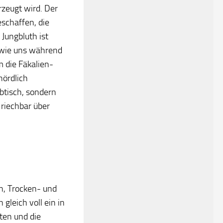
rzeugt wird. Der
eschaffen, die
Jungbluth ist
, wie uns während
 die Fäkalien-
hördlich
ibtisch, sondern
 riechbar über
en, Trocken- und
gleich voll ein in
tten und die