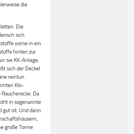
alerweise die
letten. Die
Mensch sich
gstoffe vorne in ein
toffe hinten zur
r sie KK-Anlage,
t sich der Deckel
ne reintun.
ühmten Klo-
ie Raucherecke. Da
höht in sogenannte
d gut ist. Und dann
inschaftshäusern,
ine große Tonne