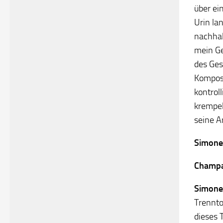
über ei
Urin la
nachhal
mein Ge
des Ges
Kompost
kontrol
krempel
seine A
Simone
Champ
Simone
Trennto
dieses 