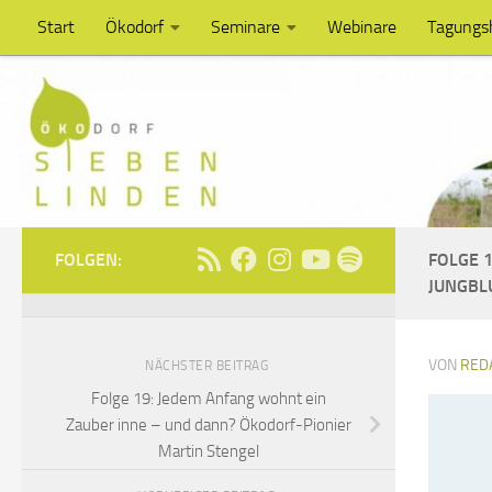
Start
Ökodorf
Seminare
Webinare
Tagungs
Unter dem Inhalt
FOLGEN:
FOLGE 
JUNGBL
VON
RED
NÄCHSTER BEITRAG
Folge 19: Jedem Anfang wohnt ein
Zauber inne – und dann? Ökodorf-Pionier
Martin Stengel