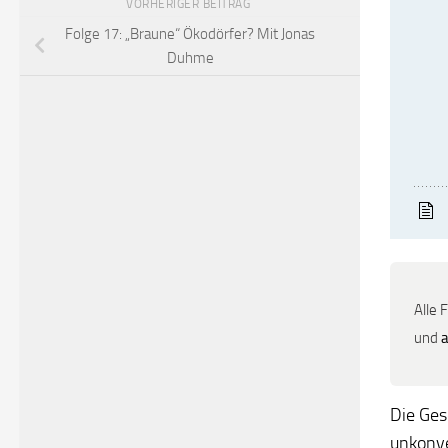
VORHERIGER BEITRAG
Folge 17: „Braune“ Ökodörfer? Mit Jonas
Duhme
Alle 
und
Die Ges
unkonve