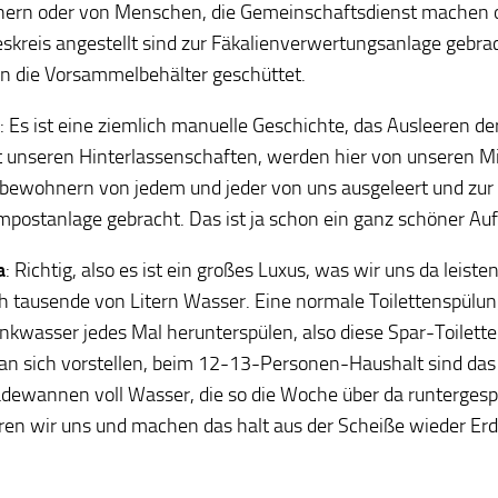
ern oder von Menschen, die Gemeinschaftsdienst machen 
skreis angestellt sind zur Fäkalienverwertungsanlage gebra
in die Vorsammelbehälter geschüttet.
: Es ist eine ziemlich manuelle Geschichte, das Ausleeren der
t unseren Hinterlassenschaften, werden hier von unseren 
bewohnern von jedem und jeder von uns ausgeleert und zur
postanlage gebracht. Das ist ja schon ein ganz schöner A
a
: Richtig, also es ist ein großes Luxus, was wir uns da leiste
ch tausende von Litern Wasser. Eine normale Toilettenspülung
rinkwasser jedes Mal herunterspülen, also diese Spar-Toilett
n sich vorstellen, beim 12-13-Personen-Haushalt sind das
dewannen voll Wasser, die so die Woche über da runterges
ren wir uns und machen das halt aus der Scheiße wieder Er
.