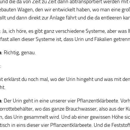
nd die da von Zeit zu Zeit dann abtransportiert werden mit
ebauten Wagen, den wir entwickelt haben, wo man eine gr
llt und dann direkt zur Anlage fährt und die da entleeren ka
: Ja, ich höre, es gibt ganz verschiedene Systeme, aber wa
r fast allen dieser Systeme ist, dass Urin und Fäkalien getre
a
: Richtig, genau.
:
cht erklärst du noch mal, wo der Urin hingeht und was mit de
ht.
a
: Der Urin geht in eine unserer vier Pflanzentklärbeete. Vo
orrottebehälter, wo das ganze Brauchwasser, also aus der K
, das Urin gesammelt wird. Und ab einer gewissen Höhe sic
isch in eins dieser vier Pflanzentklärbeete. Und die Festst