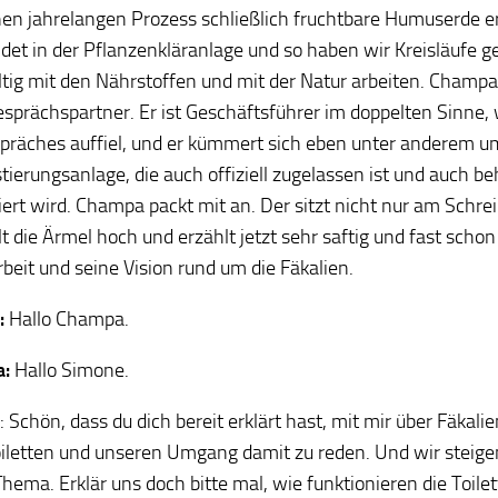
nen jahrelangen Prozess schließlich fruchtbare Humuserde e
ndet in der Pflanzenkläranlage und so haben wir Kreisläufe g
tig mit den Nährstoffen und mit der Natur arbeiten. Champa 
sprächspartner. Er ist Geschäftsführer im doppelten Sinne
präches auffiel, und er kümmert sich eben unter anderem um
ierungsanlage, die auch offiziell zugelassen ist und auch be
liert wird. Champa packt mit an. Der sitzt nicht nur am Schre
t die Ärmel hoch und erzählt jetzt sehr saftig und fast schon
rbeit und seine Vision rund um die Fäkalien.
:
Hallo Champa.
a:
Hallo Simone.
: Schön, dass du dich bereit erklärt hast, mit mir über Fäkali
iletten und unseren Umgang damit zu reden. Und wir steigen 
Thema. Erklär uns doch bitte mal, wie funktionieren die Toile