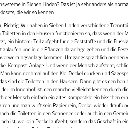
ensysteme in Sieben Linden? Das ist ja sehr anders als norm
losets, die wir so kennen.
a
: Richtig. Wir haben in Sieben Linden verschiedene Trenntoi
 Toiletten in den Häusern funktionieren so, dass wenn der 
zt, ein hinterer Teil aufgeht für die Feststoffe und die Flüssi
t ablaufen und in die Pflanzenkläranlage gehen und die Fests
nverwertungsanlage kommen. Umgangssprachlich nennen wi
cke-Kompost-Anlage. Und wenn der Mensch aufsteht, schließ
 Man kann nochmal auf den Klo-Deckel drücken und Sägespä
das sind die Toiletten in den Häusern. Dann gibt es den ber
 der im Innenhof ist, den manche vielleicht kennen durch d
ich der Mensch einfach ein altes Kompostklo ein bisschen er
rren und man wirft sein Papier rein, Deckel wieder drauf un
 noch die Toiletten in den Sonneneck oder auch in den Geme
Loch ist, wo kein Deckel aufgeht, sondern das Geschäft in e