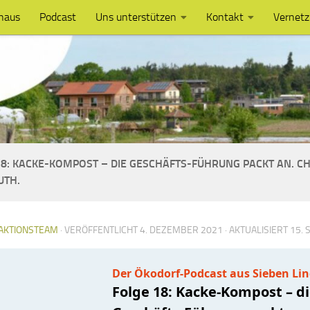
haus
Podcast
Uns unterstützen
Kontakt
Vernet
18: KACKE-KOMPOST – DIE GESCHÄFTS-FÜHRUNG PACKT AN. 
UTH.
AKTIONSTEAM
· VERÖFFENTLICHT
4. DEZEMBER 2021
· AKTUALISIERT
15.