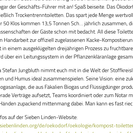
ogar der Geschäfts-Führer mit an! Spaß beiseite. Das Ökodor
ießlich Trockentrenntoiletten. Das spart jede Menge wertvo
r 50 Klos kommen 13,5 Tonnen Sch… jährlich zusammen, di
assenschaften der Gäste schon mit bedacht. All diese Toilett
in Handarbeit zur offiziell zugelassenen Kacke-Kompostieru
t in einem ausgeklügelten dreijährigen Prozess zu fruchtbare
rd über ein Leitungssystem in der Pflanzenkläranlage gesam
Stefan Jungbluth nimmt euch mit in die Welt der Stoffkreislä
n und Humus ideal zusammenspielen. Seine Vision: eine zu
ogasanlage, die aus Fäkalien Biogas und Flüssigdünger prod
erade Verträge aufsetzt, Teams koordiniert oder zum Notar mu
Händen zupackend mittenmang dabei. Man kann es fast riec
fos auf der Sieben Linden-Website:
/siebenlinden.org/de/oekodorf/oekologie/kompost-toilette