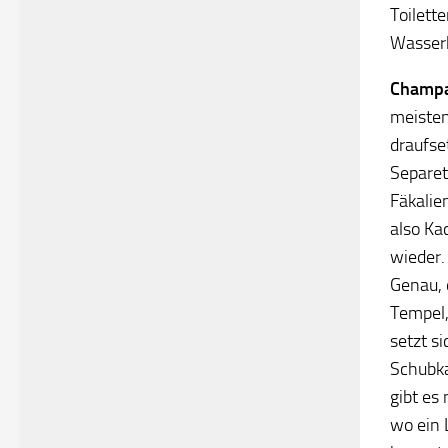
Toilett
Wasserk
Champ
meisten
draufset
Separet
Fäkalie
also Ka
wieder.
Genau, 
Tempel,
setzt s
Schubka
gibt es
wo ein 