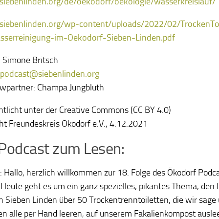
/siebenlinden.org/de/oekodorf/oekologie/wasserkreislauf/
/siebenlinden.org/wp-content/uploads/2022/02/TrockenTo
sserreinigung-im-Oekodorf-Sieben-Linden.pdf
: Simone Britsch
podcast@siebenlinden.org
ewpartner: Champa Jungbluth
ntlicht unter der Creative Commons (CC BY 4.0)
ht Freundeskreis Ökodorf e.V., 4.12.2021
Podcast zum Lesen:
: Hallo, herzlich willkommen zur 18. Folge des Ökodorf Podc
 Heute geht es um ein ganz spezielles, pikantes Thema, den
n Sieben Linden über 50 Trockentrenntoiletten, die wir sage 
en alle per Hand leeren, auf unserem Fäkalienkompost ausl