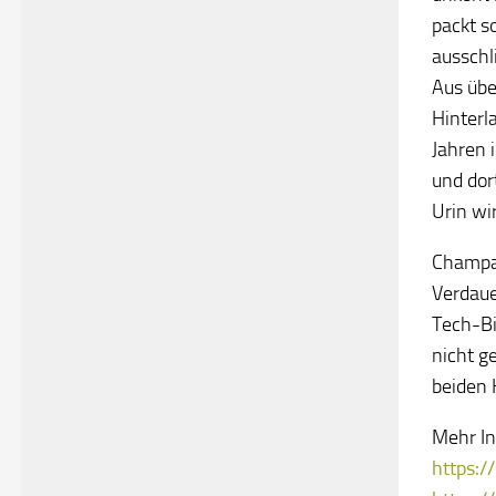
packt s
ausschl
Aus übe
Hinterl
Jahren 
und dor
Urin wi
Champa 
Verdaue
Tech-Bi
nicht g
beiden 
Mehr In
https:/