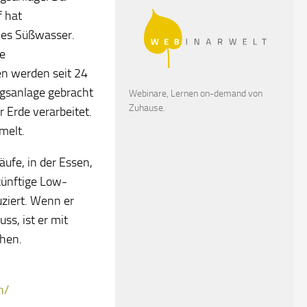
f hat
lles Süßwasser.
e
en werden seit 24
ngsanlage gebracht
Webinare, Lernen on-demand von
Zuhause.
r Erde verarbeitet.
melt.
ufe, in der Essen,
künftige Low-
uziert. Wenn er
ss, ist er mit
hen.
n/