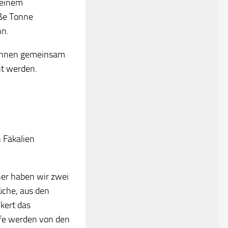
 einem
oße Tonne
nn.
s Ihnen gemeinsam
nnt werden.
n Fäkalien
rher haben wir zwei
üche, aus den
kert das
offe werden von den