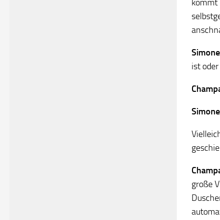
kommt u
selbstg
anschna
Simone
ist ode
Champ
Simone
Viellei
geschie
Champ
große V
Duschen
automat