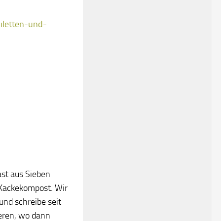
iletten-und-
ast aus Sieben
 Kackekompost. Wir
und schreibe seit
eeren, wo dann