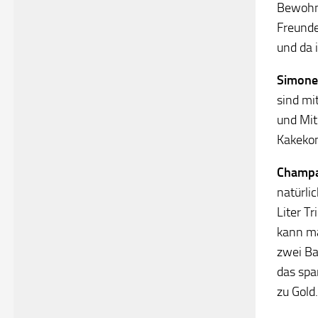
Bewohn
Freunde
und da 
Simone
sind mi
und Mit
Kakekom
Champ
natürli
Liter T
kann ma
zwei Ba
das spa
zu Gold